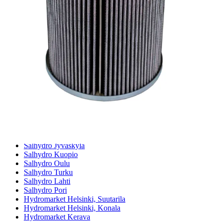
Magneettikelahaku
Meistä
Tarina
Avoimet työpaikat
Ympäristöpolitiikka
Messut ja tapahtumat
Laskutustiedot
Tilinavaushakemus
Jälleenmyyjät
Yhteystiedot
Pääkonttori ja logistiikkakeskus
Salhydro Nurmijärvi
Salhydro Tampere
Salhydro Jyväskylä
Salhydro Kuopio
Salhydro Oulu
Salhydro Turku
Salhydro Lahti
Salhydro Pori
Hydromarket Helsinki, Suutarila
Hydromarket Helsinki, Konala
Hydromarket Kerava