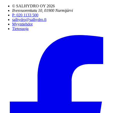
© SALHYDRO OY
2026
Ilvesvuorenkatu 10, 01900 Nurmijärvi
P
:
020 1133 500
salhydro@salhydro.fi
Myyntiehdot
Tietosuoja