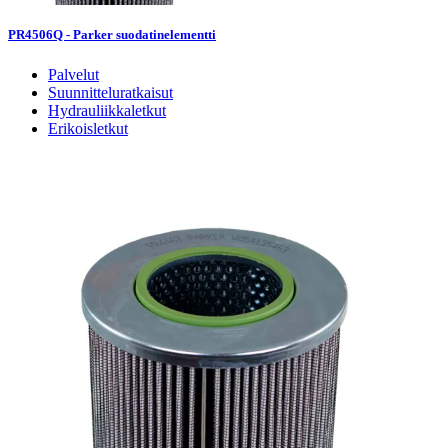
PR4506Q - Parker suodatinelementti
Palvelut
Suunnitteluratkaisut
Hydrauliikkaletkut
Erikoisletkut
Kokoonpano ja räätälöinti
Päävarasto
Digitaaliset tilauskanavat
Myymälät
Palveluvarastot
Ennakoiva kartoitus
Enerpac-huolto
24h päivystys
Tekninen tuki
Sylinterilaskuri
Sähköteholaskuri
Virtausnopeuslaskuri
Hammaspyöräpumpun tilavuuslaskuri
Hydrauliteholaskuri
Teollisuusletkuhaku
Suodatinhaku