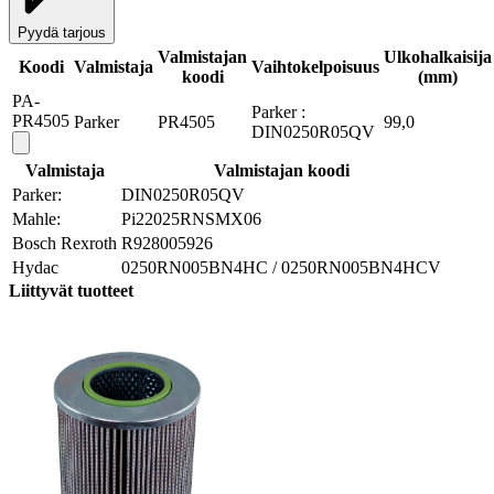
Pyydä tarjous
Valmistajan
Ulkohalkaisija
Koodi
Valmistaja
Vaihtokelpoisuus
koodi
(mm)
PA-
Parker :
PR4505
Parker
PR4505
99,0
DIN0250R05QV
Valmistaja
Valmistajan koodi
Parker:
DIN0250R05QV
Mahle:
Pi22025RNSMX06
Bosch Rexroth
R928005926
Hydac
0250RN005BN4HC / 0250RN005BN4HCV
Liittyvät tuotteet