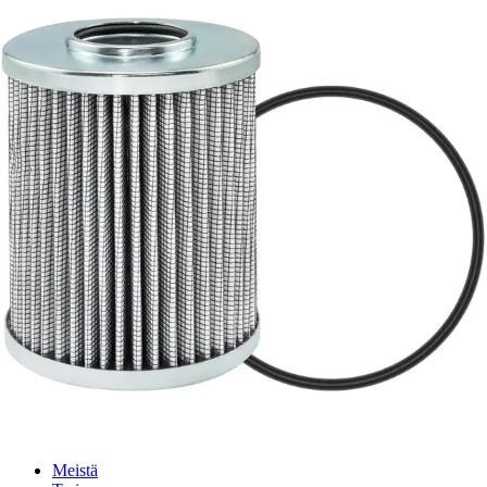
Palvelut
Suunnitteluratkaisut
Hydrauliikkaletkut
Erikoisletkut
Kokoonpano ja räätälöinti
Päävarasto
Digitaaliset tilauskanavat
Myymälät
Palveluvarastot
Ennakoiva kartoitus
Enerpac-huolto
24h päivystys
Tekninen tuki
Sylinterilaskuri
Sähköteholaskuri
Virtausnopeuslaskuri
Hammaspyöräpumpun tilavuuslaskuri
Hydrauliteholaskuri
Teollisuusletkuhaku
Suodatinhaku
Magneettikelahaku
Meistä