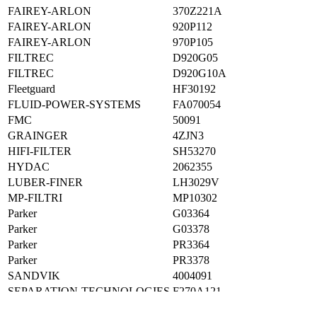
FAIREY-ARLON
370Z221A
FAIREY-ARLON
920P112
FAIREY-ARLON
970P105
FILTREC
D920G05
FILTREC
D920G10A
Fleetguard
HF30192
FLUID-POWER-SYSTEMS
FA070054
FMC
50091
GRAINGER
4ZJN3
HIFI-FILTER
SH53270
HYDAC
2062355
LUBER-FINER
LH3029V
MP-FILTRI
MP10302
Parker
G03364
Parker
G03378
Parker
PR3364
Parker
PR3378
SANDVIK
4004091
SEPARATION-TECHNOLOGIES
F270A121
SF-FILTER
HY24046