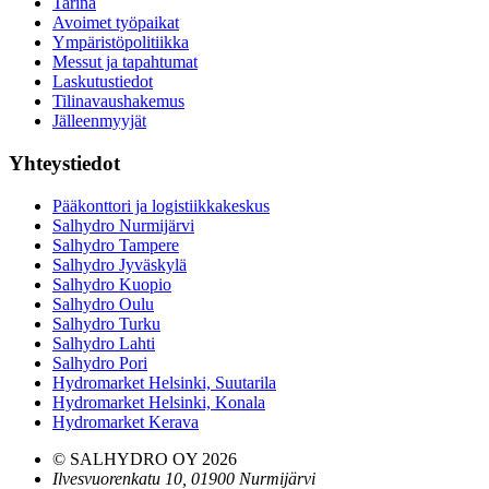
Tarina
Avoimet työpaikat
Ympäristöpolitiikka
Messut ja tapahtumat
Laskutustiedot
Tilinavaushakemus
Jälleenmyyjät
Yhteystiedot
Pääkonttori ja logistiikkakeskus
Salhydro Nurmijärvi
Salhydro Tampere
Salhydro Jyväskylä
Salhydro Kuopio
Salhydro Oulu
Salhydro Turku
Salhydro Lahti
Salhydro Pori
Hydromarket Helsinki, Suutarila
Hydromarket Helsinki, Konala
Hydromarket Kerava
© SALHYDRO OY
2026
Ilvesvuorenkatu 10, 01900 Nurmijärvi