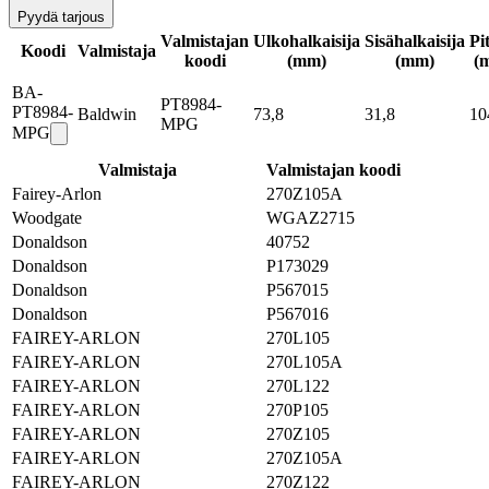
Pyydä tarjous
Valmistajan
Ulkohalkaisija
Sisähalkaisija
Pi
Koodi
Valmistaja
koodi
(mm)
(mm)
(
BA-
PT8984-
PT8984-
Baldwin
73,8
31,8
10
MPG
MPG
Valmistaja
Valmistajan koodi
Fairey-Arlon
270Z105A
Woodgate
WGAZ2715
Donaldson
40752
Donaldson
P173029
Donaldson
P567015
Donaldson
P567016
FAIREY-ARLON
270L105
FAIREY-ARLON
270L105A
FAIREY-ARLON
270L122
FAIREY-ARLON
270P105
FAIREY-ARLON
270Z105
FAIREY-ARLON
270Z105A
FAIREY-ARLON
270Z122