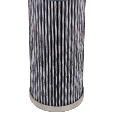
Erikoisletkut
Kokoonpano ja räätälöinti
Päävarasto
Digitaaliset tilauskanavat
Myymälät
Palveluvarastot
Ennakoiva kartoitus
Enerpac-huolto
24h päivystys
Tekninen tuki
Sylinterilaskuri
Sähköteholaskuri
Virtausnopeuslaskuri
Hammaspyöräpumpun tilavuuslaskuri
Hydrauliteholaskuri
Teollisuusletkuhaku
Suodatinhaku
Magneettikelahaku
Meistä
Tarina
Avoimet työpaikat
Ympäristöpolitiikka
Messut ja tapahtumat