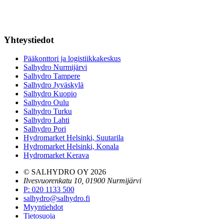
Laskutustiedot
Tilinavaushakemus
Jälleenmyyjät
Yhteystiedot
Pääkonttori ja logistiikkakeskus
Salhydro Nurmijärvi
Salhydro Tampere
Salhydro Jyväskylä
Salhydro Kuopio
Salhydro Oulu
Salhydro Turku
Salhydro Lahti
Salhydro Pori
Hydromarket Helsinki, Suutarila
Hydromarket Helsinki, Konala
Hydromarket Kerava
© SALHYDRO OY
2026
Ilvesvuorenkatu 10, 01900 Nurmijärvi
P
:
020 1133 500
salhydro@salhydro.fi
Myyntiehdot
Tietosuoja