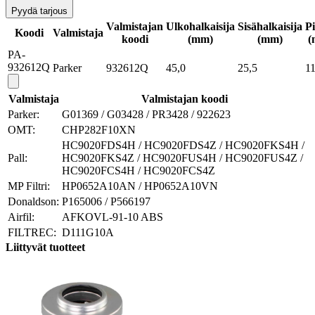
Pyydä tarjous
Valmistajan
Ulkohalkaisija
Sisähalkaisija
P
Koodi
Valmistaja
koodi
(mm)
(mm)
(
PA-
932612Q
Parker
932612Q
45,0
25,5
11
Valmistaja
Valmistajan koodi
Parker:
G01369 / G03428 / PR3428 / 922623
OMT:
CHP282F10XN
HC9020FDS4H / HC9020FDS4Z / HC9020FKS4H /
Pall:
HC9020FKS4Z / HC9020FUS4H / HC9020FUS4Z /
HC9020FCS4H / HC9020FCS4Z
MP Filtri:
HP0652A10AN / HP0652A10VN
Donaldson:
P165006 / P566197
Airfil:
AFKOVL-91-10 ABS
FILTREC:
D111G10A
Liittyvät tuotteet