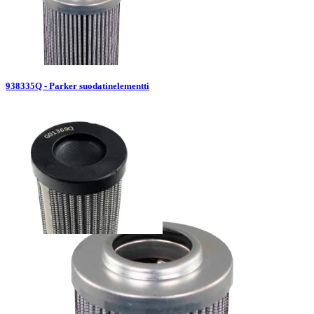
938335Q - Parker suodatinelementti
G01369Q - Parker suodatinelementti
Palvelut
Suunnitteluratkaisut
Hydrauliikkaletkut