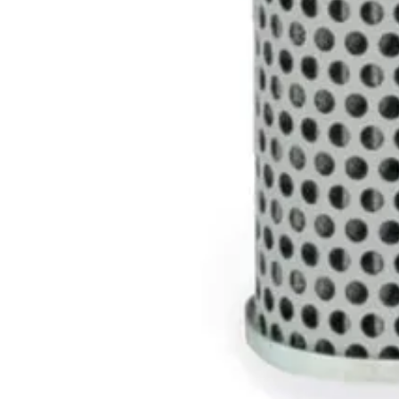
Tuotteet
Hydrauliikkakomponentit
Suodattimet
Suodatinelementit
Parker suodatinelementit
940022Q - Parker suodatinelementti
940022Q - Parker suodatineleme
Tiedot tiivistettynä
Suodatinpatruuna
Pyydä tarjous
Koodi
Valmistaja
Valmistajan koodi
Ulkohalkaisija (m
PA-940022Q
Parker
940022Q
80,0