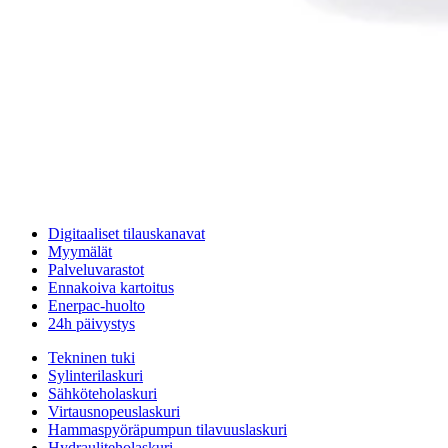
Valmistaja
Valmistajan koodi
Parker:
0160DN025W/HC
Hydac:
0160DN025WHC
Bosch Rexroth:
R928006806
Mahle:
PI35016DN
Palvelut
Suunnitteluratkaisut
Hydrauliikkaletkut
Erikoisletkut
Kokoonpano ja räätälöinti
Päävarasto
Digitaaliset tilauskanavat
Myymälät
Palveluvarastot
Ennakoiva kartoitus
Enerpac-huolto
24h päivystys
Tekninen tuki
Sylinterilaskuri
Sähköteholaskuri
Virtausnopeuslaskuri
Hammaspyöräpumpun tilavuuslaskuri
Hydrauliteholaskuri