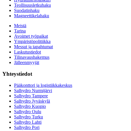
Teollisuusletkuhaku
Suodatinhaku
Magneettikelahaku
Meistä
Tarina
Avoimet työpaikat
Ympäristöpolitiikka
Messut ja tapahtumat
Laskutustiedot
Tilinavaushakemus
Jälleenmyyjät
Yhteystiedot
Pääkonttori ja logistiikkakeskus
Salhydro Nurmijärvi
Salhydro Tampere
Salhydro Jyväskylä
Salhydro Kuopio
Salhydro Oulu
Salhydro Turku
Salhydro Lahti
Salhydro Pori