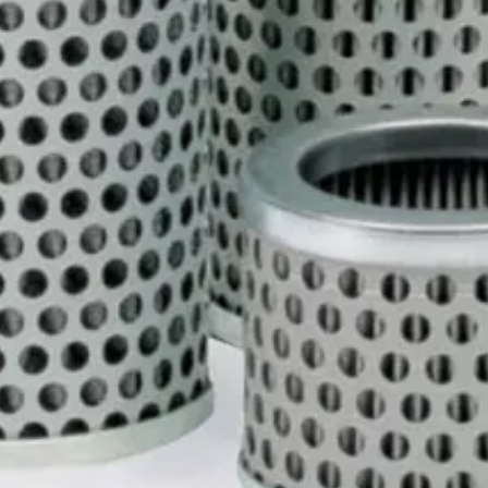
ntti
m)
Sisähalkaisija (mm)
Pituus (mm)
Tiheys (um)
Pakkauskoko
(
KP
160,0
25
1