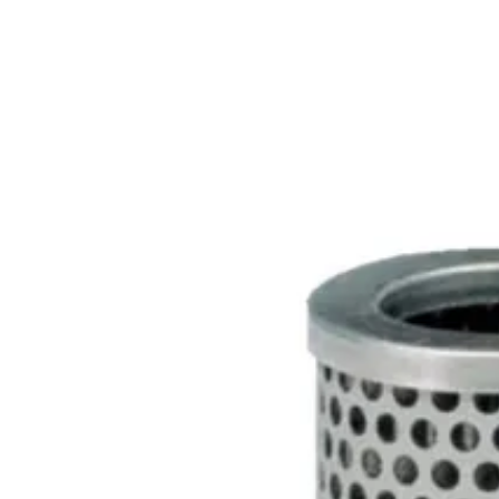
020 1133 500
Etusivu
Tuotteet
Palvelut
Meistä
Tekninen tuki
Yhteystiedot