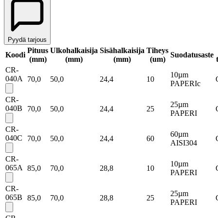
Pyydä tarjous
Pituus
Ulkohalkaisija
Sisähalkaisija
Tiheys
Koodi
Suodatusaste
(mm)
(mm)
(mm)
(um)
CR-
10µm
040A
70,0
50,0
24,4
10
PAPERIc
CR-
25µm
040B
70,0
50,0
24,4
25
PAPERI
CR-
60µm
040C
70,0
50,0
24,4
60
AISI304
CR-
10µm
065A
85,0
70,0
28,8
10
PAPERI
CR-
25µm
065B
85,0
70,0
28,8
25
PAPERI