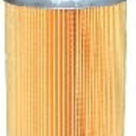
CR-
25µm
280B
140,0
137,0
51,0
25
PAPERI
CR-
10µm
280G
140,0
137,0
51,0
10
KUITU
CR-
10µm
300A
200,0
137,0
51,0
10
PAPERI
CR-
25µm
300B
200,0
137,0
51,0
25
PAPERI
CR-
10µm
300G
200,0
137,0
51,0
10
KUITU
CR-
10µm
350A
250,0
137,0
51,0
10
PAPERI
CR-
25µm
350B
250,0
137,0
51,0
25
PAPERI
CR-