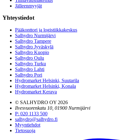
Tilinavaushakemus
Jälleenmyyjät
Yhteystiedot
Pääkonttori ja logistiikkakeskus
Salhydro Nurmijärvi
Salhydro Tampere
Salhydro Jyväskylä
Salhydro Kuopio
Salhydro Oulu
Salhydro Turku
Salhydro Lahti
Salhydro Pori
Hydromarket Helsinki, Suutarila
Hydromarket Helsinki, Konala
Hydromarket Kerava
© SALHYDRO OY
2026
Ilvesvuorenkatu 10, 01900 Nurmijärvi
P
:
020 1133 500
salhydro@salhydro.fi
Myyntiehdot
Tietosuoja