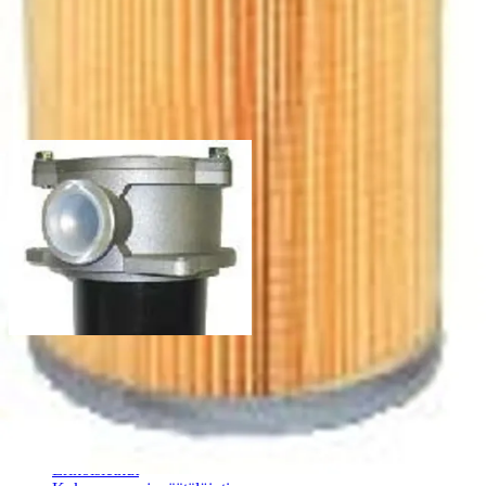
10µm
350G
250,0
137,0
51,0
10
KUITU
CR-
25µm
350H
250,0
137,0
51,0
10
KUITU
Liittyvät tuotteet
OMTF - Öljysäiliön kanteen asennettava suodatin
Palvelut
Suunnitteluratkaisut
Hydrauliikkaletkut
Erikoisletkut