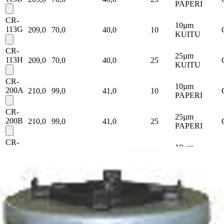
PAPERI
CR-
10µm
113G
209,0
70,0
40,0
10
KUITU
CR-
25µm
113H
209,0
70,0
40,0
25
KUITU
CR-
10µm
200A
210,0
99,0
41,0
10
PAPERI
CR-
25µm
200B
210,0
99,0
41,0
25
PAPERI
CR-
10µm
200G
210,0
99,0
41,0
10
KUITU
CR-
25µm
200H
210,0
99,0
41,0
25
KUITU
CR-
10µm
280A
140,0
137,0
51,0
10
PAPERI