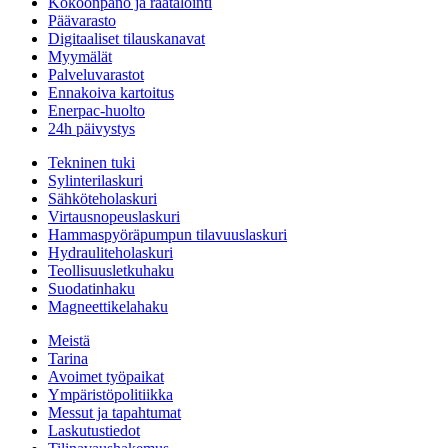
Kokoonpano ja räätälöinti
Päävarasto
Digitaaliset tilauskanavat
Myymälät
Palveluvarastot
Ennakoiva kartoitus
Enerpac-huolto
24h päivystys
Tekninen tuki
Sylinterilaskuri
Sähköteholaskuri
Virtausnopeuslaskuri
Hammaspyöräpumpun tilavuuslaskuri
Hydrauliteholaskuri
Teollisuusletkuhaku
Suodatinhaku
Magneettikelahaku
Meistä
Tarina
Avoimet työpaikat
Ympäristöpolitiikka
Messut ja tapahtumat
Laskutustiedot