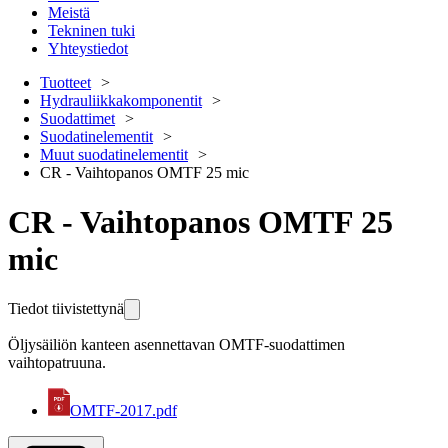
Meistä
Tekninen tuki
Yhteystiedot
Tuotteet
Hydrauliikkakomponentit
Suodattimet
Suodatinelementit
Muut suodatinelementit
CR - Vaihtopanos OMTF 25 mic
CR - Vaihtopanos OMTF 25
mic
Tiedot tiivistettynä
Öljysäiliön kanteen asennettavan OMTF-suodattimen
vaihtopatruuna.
OMTF-2017.pdf