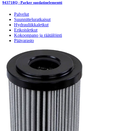
943718Q - Parker suodatinelementti
Palvelut
Suunnitteluratkaisut
Hydrauliikkaletkut
Erikoisletkut
Kokoonpano ja räätälöinti
Päävarasto
Digitaaliset tilauskanavat
Myymälät
Palveluvarastot
Ennakoiva kartoitus
Enerpac-huolto
24h päivystys
Tekninen tuki
Sylinterilaskuri
Sähköteholaskuri
Virtausnopeuslaskuri
Hammaspyöräpumpun tilavuuslaskuri
Hydrauliteholaskuri
Teollisuusletkuhaku
Suodatinhaku
Magneettikelahaku