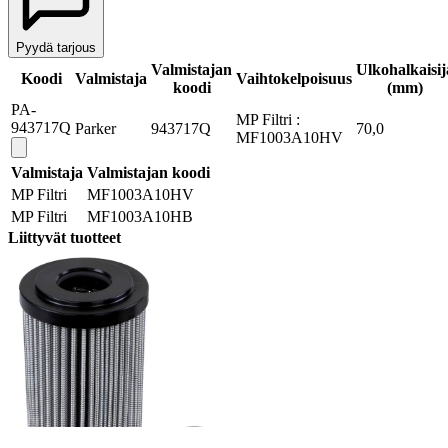
Pyydä tarjous
Valmistajan
Ulkohalkaisij
Koodi
Valmistaja
Vaihtokelpoisuus
koodi
(mm)
PA-
MP Filtri :
943717Q
Parker
943717Q
70,0
MF1003A10HV
Valmistaja
Valmistajan koodi
MP Filtri
MF1003A10HV
MP Filtri
MF1003A10HB
Liittyvät tuotteet