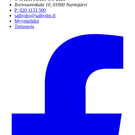
Ilvesvuorenkatu 10, 01900 Nurmijärvi
P
:
020 1133 500
salhydro@salhydro.fi
Myyntiehdot
Tietosuoja