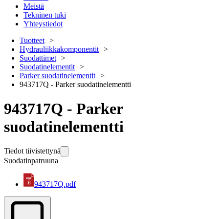
Meistä
Tekninen tuki
Yhteystiedot
Tuotteet
Hydrauliikkakomponentit
Suodattimet
Suodatinelementit
Parker suodatinelementit
943717Q - Parker suodatinelementti
943717Q - Parker
suodatinelementti
Tiedot tiivistettynä
Suodatinpatruuna
943717Q.pdf