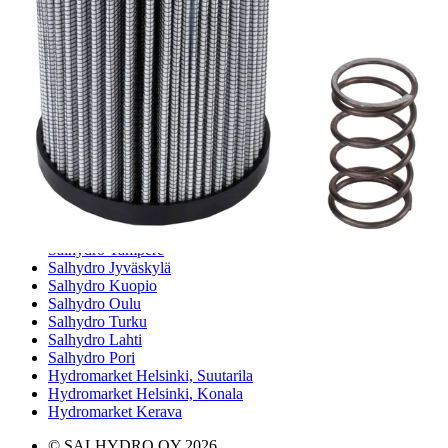
Meistä
Tarina
Avoimet työpaikat
Ympäristöpolitiikka
Messut ja tapahtumat
Laskutustiedot
Tilinavaushakemus
Jälleenmyyjät
Yhteystiedot
Pääkonttori ja logistiikkakeskus
Salhydro Nurmijärvi
Salhydro Tampere
Salhydro Jyväskylä
Salhydro Kuopio
Salhydro Oulu
Salhydro Turku
Salhydro Lahti
Salhydro Pori
Hydromarket Helsinki, Suutarila
Hydromarket Helsinki, Konala
Hydromarket Kerava
© SALHYDRO OY
2026