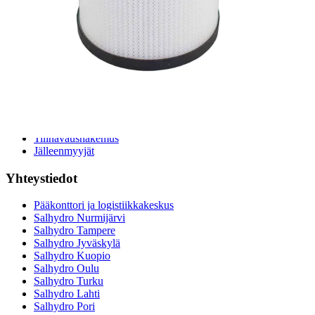
Hydrauliteholaskuri
Teollisuusletkuhaku
Suodatinhaku
Magneettikelahaku
Meistä
Tarina
Avoimet työpaikat
Ympäristöpolitiikka
Messut ja tapahtumat
Laskutustiedot
Tilinavaushakemus
Jälleenmyyjät
Yhteystiedot
Pääkonttori ja logistiikkakeskus
Salhydro Nurmijärvi
Salhydro Tampere
Salhydro Jyväskylä
Salhydro Kuopio
Salhydro Oulu
Salhydro Turku
Salhydro Lahti
Salhydro Pori