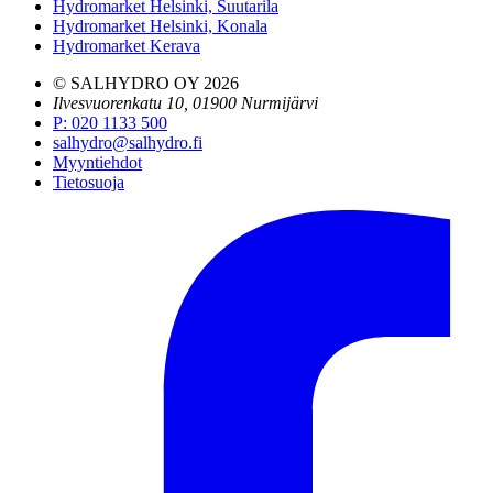
Hydromarket Helsinki, Suutarila
Hydromarket Helsinki, Konala
Hydromarket Kerava
© SALHYDRO OY
2026
Ilvesvuorenkatu 10, 01900 Nurmijärvi
P
:
020 1133 500
salhydro@salhydro.fi
Myyntiehdot
Tietosuoja