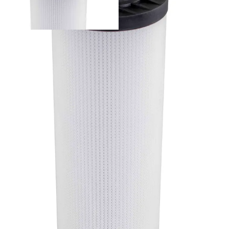
938282Q - Parker suodatinelementti
Palvelut
Suunnitteluratkaisut
Hydrauliikkaletkut
Erikoisletkut
Kokoonpano ja räätälöinti
Päävarasto
Digitaaliset tilauskanavat
Myymälät
Palveluvarastot
Ennakoiva kartoitus
Enerpac-huolto
24h päivystys
Tekninen tuki
Sylinterilaskuri
Sähköteholaskuri
Virtausnopeuslaskuri
Hammaspyöräpumpun tilavuuslaskuri