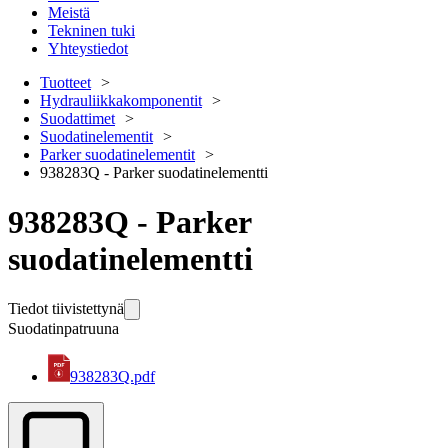
Meistä
Tekninen tuki
Yhteystiedot
Tuotteet
Hydrauliikkakomponentit
Suodattimet
Suodatinelementit
Parker suodatinelementit
938283Q - Parker suodatinelementti
938283Q - Parker
suodatinelementti
Tiedot tiivistettynä
Suodatinpatruuna
938283Q.pdf