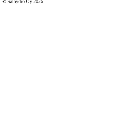
© Salhydro Oy
2026