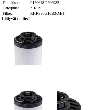
Donaldson
P170618 P566983
Caterpillar
3I1829
Filtrec
RHR330G10B3/AB1
Liittyvät tuotteet
938281Q - Parker suodatinelementti