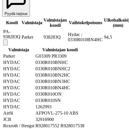
Pyydä tarjous
Valmistajan
Ulkohalkaisi
Koodi
Valmistaja
Vaihtokelpoisuus
koodi
(mm)
PA-
Hydac :
938283Q
Parker
938283Q
94,5
0330R010BN4HC
Valmistaja
Valmistajan koodi
Parker
G03309 PR3309
HYDAC
0330R010BNHC
HYDAC
0330R010BNHC2
HYDAC
0330R010BN2HC
HYDAC
0330R010BN3HC
HYDAC
0330R010BN4HC
HYDAC
0330R010ON
HYDAC
0330R010SN
HYDAC
1262993
Airfil
AFPOVL-275-10 ABS
JCB
32916900
Rexroth / Hengst
R928017552 R928017538