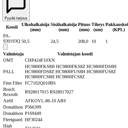
Pyydä tarjous
Ulkohalkaisija
Sisähalkaisija
Pituus
Tiheys
Pakkausko
Koodi
(mm)
(mm)
(mm)
(um)
(
KPL
)
PA-
930193Q
50,5
24,5
208,0
10
1
Valmistaja
Valmistajan koodi
OMT
CHP424F10XN
HC9800FKS8H HC9800FKS8Z HC9800FDS8H
PALL
HC9800FDS8Z HC9800FUS8H HC9800FUS8Z
HC9800FCS8H HC9800FCS8Z
Finn Filter
FC7102Q010BS
Bosch
R928017015 R928017027
Rexroth
Airfil
AFKOVL-86-10 ABS
Donaldson
P566399
Donaldson
P169449
Fleetguard
HF30244
Hiab