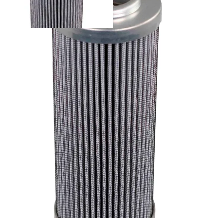
930198Q - Parker suodatinelementti
Palvelut
Suunnitteluratkaisut
Hydrauliikkaletkut
Erikoisletkut
Kokoonpano ja räätälöinti
Päävarasto
Digitaaliset tilauskanavat
Myymälät
Palveluvarastot
Ennakoiva kartoitus
Enerpac-huolto
24h päivystys
Tekninen tuki
Sylinterilaskuri
Sähköteholaskuri
Virtausnopeuslaskuri
Hammaspyöräpumpun tilavuuslaskuri