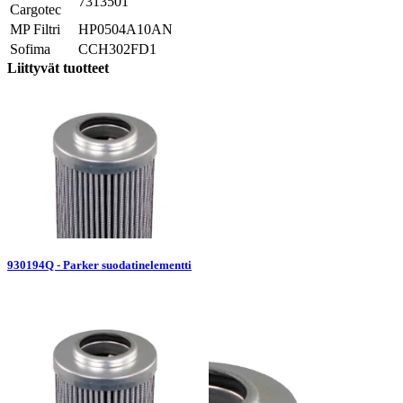
7313501
Cargotec
MP Filtri
HP0504A10AN
Sofima
CCH302FD1
Liittyvät tuotteet
930194Q - Parker suodatinelementti