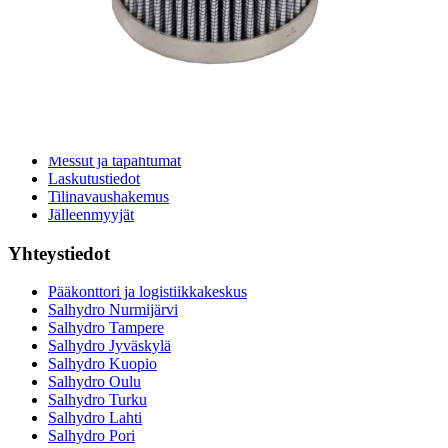
Hydrauliteholaskuri
Teollisuusletkuhaku
Suodatinhaku
Magneettikelahaku
Meistä
Tarina
Avoimet työpaikat
Ympäristöpolitiikka
Messut ja tapahtumat
Laskutustiedot
Tilinavaushakemus
Jälleenmyyjät
Yhteystiedot
Pääkonttori ja logistiikkakeskus
Salhydro Nurmijärvi
Salhydro Tampere
Salhydro Jyväskylä
Salhydro Kuopio
Salhydro Oulu
Salhydro Turku
Salhydro Lahti
Salhydro Pori