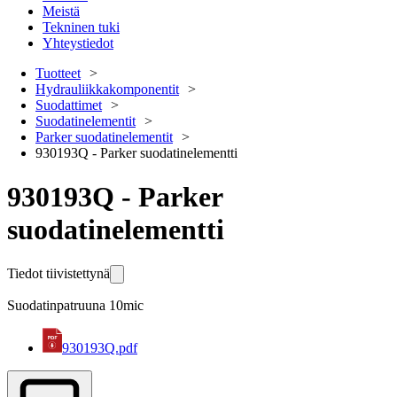
Meistä
Tekninen tuki
Yhteystiedot
Tuotteet
Hydrauliikkakomponentit
Suodattimet
Suodatinelementit
Parker suodatinelementit
930193Q - Parker suodatinelementti
930193Q - Parker
suodatinelementti
Tiedot tiivistettynä
Suodatinpatruuna 10mic
930193Q.pdf