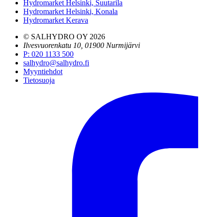
Hydromarket Helsinki, Suutarila
Hydromarket Helsinki, Konala
Hydromarket Kerava
© SALHYDRO OY
2026
Ilvesvuorenkatu 10, 01900 Nurmijärvi
P
:
020 1133 500
salhydro@salhydro.fi
Myyntiehdot
Tietosuoja