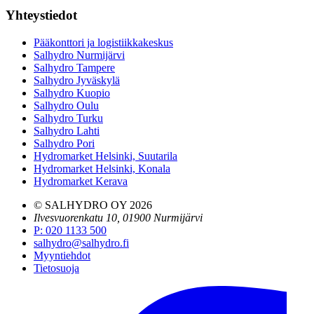
Yhteystiedot
Pääkonttori ja logistiikkakeskus
Salhydro Nurmijärvi
Salhydro Tampere
Salhydro Jyväskylä
Salhydro Kuopio
Salhydro Oulu
Salhydro Turku
Salhydro Lahti
Salhydro Pori
Hydromarket Helsinki, Suutarila
Hydromarket Helsinki, Konala
Hydromarket Kerava
© SALHYDRO OY
2026
Ilvesvuorenkatu 10, 01900 Nurmijärvi
P
:
020 1133 500
salhydro@salhydro.fi
Myyntiehdot
Tietosuoja