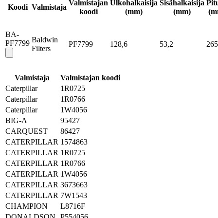
Valmistajan
Ulkohalkaisija
Sisähalkaisija
Pit
Koodi
Valmistaja
koodi
(mm)
(mm)
(m
BA-
Baldwin
PF7799
PF7799
128,6
53,2
265
Filters
Valmistaja
Valmistajan koodi
Caterpillar
1R0725
Caterpillar
1R0766
Caterpillar
1W4056
BIG-A
95427
CARQUEST
86427
CATERPILLAR
1574863
CATERPILLAR
1R0725
CATERPILLAR
1R0766
CATERPILLAR
1W4056
CATERPILLAR
3673663
CATERPILLAR
7W1543
CHAMPION
L8716F
DONALDSON
P554056