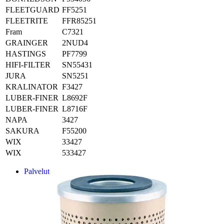
FLEETGUARD
FF5251
FLEETRITE
FFR85251
Fram
C7321
GRAINGER
2NUD4
HASTINGS
PF7799
HIFI-FILTER
SN55431
JURA
SN5251
KRALINATOR
F3427
LUBER-FINER
L8692F
LUBER-FINER
L8716F
NAPA
3427
SAKURA
F55200
WIX
33427
WIX
533427
Palvelut
Suunnitteluratkaisut
Hydrauliikkaletkut
Erikoisletkut
Kokoonpano ja räätälöinti
Päävarasto