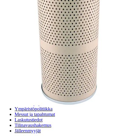
Digitaaliset tilauskanavat
Myymälät
Palveluvarastot
Ennakoiva kartoitus
Enerpac-huolto
24h päivystys
Tekninen tuki
Sylinterilaskuri
Sähköteholaskuri
Virtausnopeuslaskuri
Hammaspyöräpumpun tilavuuslaskuri
Hydrauliteholaskuri
Teollisuusletkuhaku
Suodatinhaku
Magneettikelahaku
Meistä
Tarina
Avoimet työpaikat
Ympäristöpolitiikka
Messut ja tapahtumat
Laskutustiedot
Tilinavaushakemus
Jälleenmyyjät