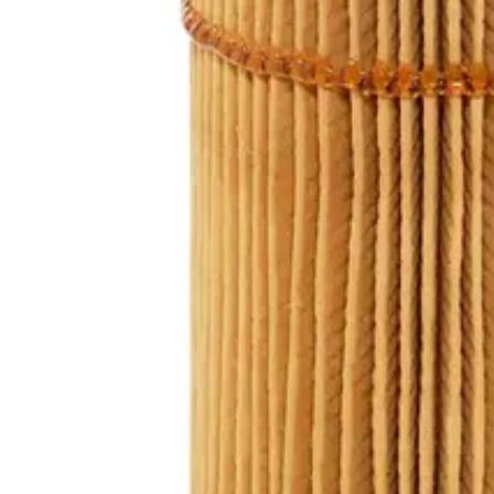
Tuotteet
Hydrauliikkakomponentit
Suodattimet
Suodatinelementit
Baldwin suodatinelementit
P7319 - Baldwin suodatinelementti
P7319 - Baldwin suodatinelemen
Tiedot tiivistettynä
Öljynsuodatinpatruuna
Pyydä tarjous
Koodi
Valmistaja
Valmistajan koodi
Ulkohalkaisija (
BA-P7319
Baldwin Filters
P7319
102,4
Valmistaja
Valmistajan koodi
Scania
1439036