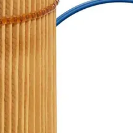
tti
mm)
Sisähalkaisija (mm)
Sisähalkaisija 2 (mm)
Pituus (mm)
45,2
72,2
254,0
Scania :