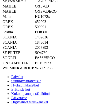
Magneti Marelli
154703170280
MAHLE
OX376D
MAHLE
OX376DECO
Mann
HU1072x
OREX
452003
OREX
509001
Sakura
EO8301
SCANIA
1439036
SCANIA
1873014
SCANIA
2057893
SF-FILTER
SO4730
SOGEFI
FA5635ECO
UNICO-FILTER
EL10257X
WILMINK-GROUP
WG1217383
Palvelut
Suunnitteluratkaisut
Hydrauliikkaletkut
Erikoisletkut
Kokoonpano ja räätälöinti
Päävarasto
Digitaaliset tilauskanavat