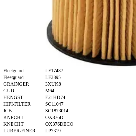
Fleetguard
LF3895
AL-FILTER
ALO8761
Bosch
F026407120
CARQUEST
94345
CLEAN
ML4559
Donaldson
P550629
FIBA
F807
FIL
MLE1531
Filtron
OE678
Fleetguard
LF16228
Fleetguard
LF17487
Fleetguard
LF3895
GRAINGER
3XUK8
GUD
M64
HENGST
E21HD74
HIFI-FILTER
SO11047
JCB
SC1873014
KNECHT
OX376D
KNECHT
OX376DECO
LUBER-FINER
LP7319