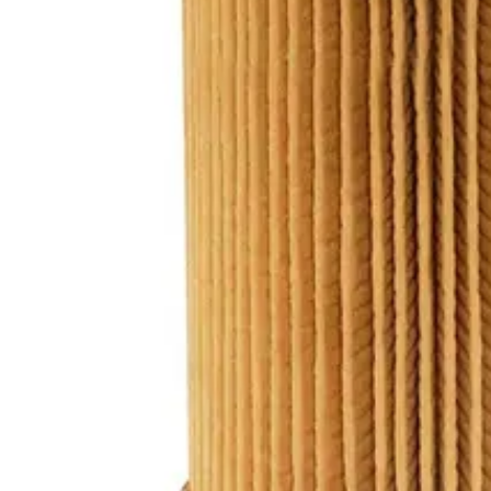
020 1133 500
Etusivu
Tuotteet
Palvelut
Meistä
Tekninen tuki
Yhteystiedot