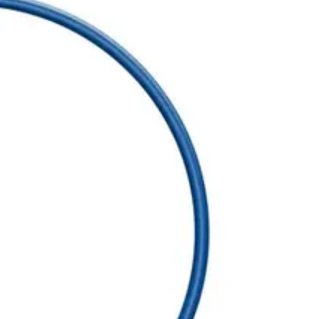
Vaihtokelpoisuus
Pakkauskoko
(
KPL
)
 1439036 Fleetguard : LF3895
1