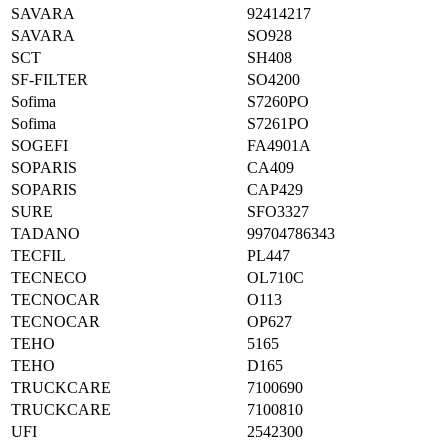
SAVARA
92414217
SAVARA
SO928
SCT
SH408
SF-FILTER
SO4200
Sofima
S7260PO
Sofima
S7261PO
SOGEFI
FA4901A
SOPARIS
CA409
SOPARIS
CAP429
SURE
SFO3327
TADANO
99704786343
TECFIL
PL447
TECNECO
OL710C
TECNOCAR
O113
TECNOCAR
OP627
TEHO
5165
TEHO
D165
TRUCKCARE
7100690
TRUCKCARE
7100810
UFI
2542300