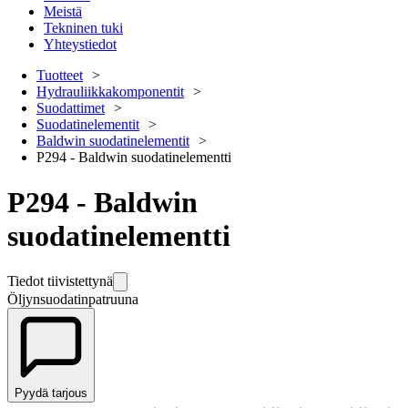
Meistä
Tekninen tuki
Yhteystiedot
Tuotteet
Hydrauliikkakomponentit
Suodattimet
Suodatinelementit
Baldwin suodatinelementit
P294 - Baldwin suodatinelementti
P294 - Baldwin
suodatinelementti
Tiedot tiivistettynä
Öljynsuodatinpatruuna
Pyydä tarjous