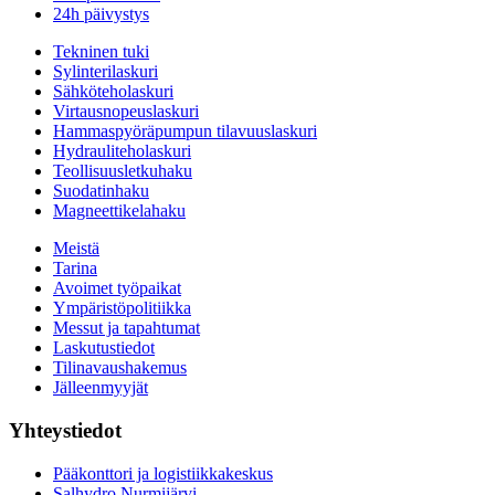
24h päivystys
Tekninen tuki
Sylinterilaskuri
Sähköteholaskuri
Virtausnopeuslaskuri
Hammaspyöräpumpun tilavuuslaskuri
Hydrauliteholaskuri
Teollisuusletkuhaku
Suodatinhaku
Magneettikelahaku
Meistä
Tarina
Avoimet työpaikat
Ympäristöpolitiikka
Messut ja tapahtumat
Laskutustiedot
Tilinavaushakemus
Jälleenmyyjät
Yhteystiedot
Pääkonttori ja logistiikkakeskus
Salhydro Nurmijärvi