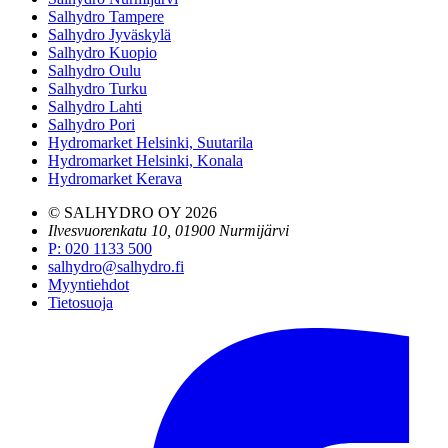
Salhydro Tampere
Salhydro Jyväskylä
Salhydro Kuopio
Salhydro Oulu
Salhydro Turku
Salhydro Lahti
Salhydro Pori
Hydromarket Helsinki, Suutarila
Hydromarket Helsinki, Konala
Hydromarket Kerava
© SALHYDRO OY
2026
Ilvesvuorenkatu 10, 01900 Nurmijärvi
P
:
020 1133 500
salhydro@salhydro.fi
Myyntiehdot
Tietosuoja