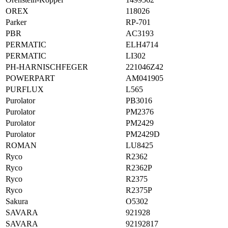
OREX
118026
Parker
RP-701
PBR
AC3193
PERMATIC
ELH4714
PERMATIC
LI302
PH-HARNISCHFEGER
221046Z42
POWERPART
AM041905
PURFLUX
L565
Purolator
PB3016
Purolator
PM2376
Purolator
PM2429
Purolator
PM2429D
ROMAN
LU8425
Ryco
R2362
Ryco
R2362P
Ryco
R2375
Ryco
R2375P
Sakura
O5302
SAVARA
921928
SAVARA
92192817