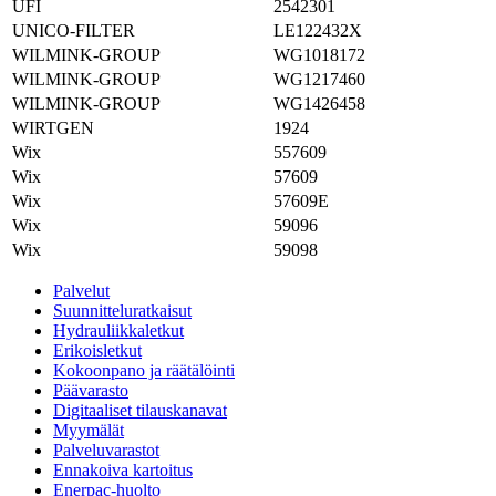
UFI
2542301
UNICO-FILTER
LE122432X
WILMINK-GROUP
WG1018172
WILMINK-GROUP
WG1217460
WILMINK-GROUP
WG1426458
WIRTGEN
1924
Wix
557609
Wix
57609
Wix
57609E
Wix
59096
Wix
59098
Palvelut
Suunnitteluratkaisut
Hydrauliikkaletkut
Erikoisletkut
Kokoonpano ja räätälöinti
Päävarasto
Digitaaliset tilauskanavat
Myymälät
Palveluvarastot
Ennakoiva kartoitus
Enerpac-huolto