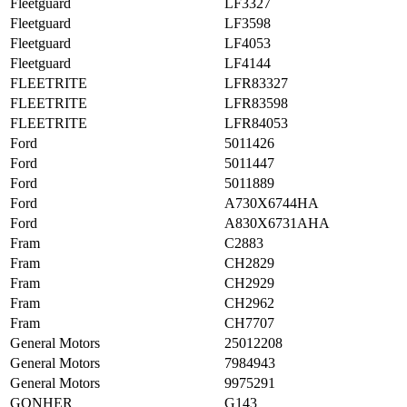
Fleetguard
LF3327
Fleetguard
LF3598
Fleetguard
LF4053
Fleetguard
LF4144
FLEETRITE
LFR83327
FLEETRITE
LFR83598
FLEETRITE
LFR84053
Ford
5011426
Ford
5011447
Ford
5011889
Ford
A730X6744HA
Ford
A830X6731AHA
Fram
C2883
Fram
CH2829
Fram
CH2929
Fram
CH2962
Fram
CH7707
General Motors
25012208
General Motors
7984943
General Motors
9975291
GONHER
G143