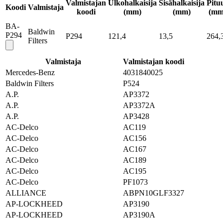
Valmistajan
Ulkohalkaisija
Sisähalkaisija
Pitu
Koodi
Valmistaja
koodi
(mm)
(mm)
(mm
BA-
Baldwin
P294
P294
121,4
13,5
264,
Filters
Valmistaja
Valmistajan koodi
Mercedes-Benz
4031840025
Baldwin Filters
P524
A.P.
AP3372
A.P.
AP3372A
A.P.
AP3428
AC-Delco
AC119
AC-Delco
AC156
AC-Delco
AC167
AC-Delco
AC189
AC-Delco
AC195
AC-Delco
PF1073
ALLIANCE
ABPN10GLF3327
AP-LOCKHEED
AP3190
AP-LOCKHEED
AP3190A