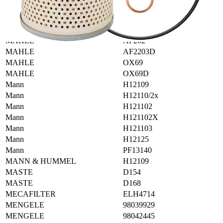
Magneti Marelli
154013085500
Magneti Marelli
154770047240
MAHLE
AF20
MAHLE
AF202
MAHLE
AF2203D
MAHLE
OX69
MAHLE
OX69D
Mann
H12109
Mann
H12110/2x
Mann
H121102
Mann
H121102X
Mann
H121103
Mann
H12125
Mann
PF13140
MANN & HUMMEL
H12109
MASTE
D154
MASTE
D168
MECAFILTER
ELH4714
MENGELE
98039929
MENGELE
98042445