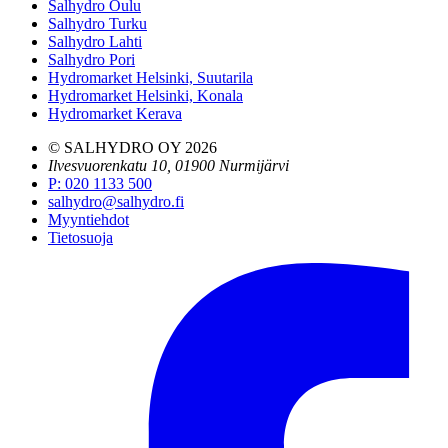
Salhydro Oulu
Salhydro Turku
Salhydro Lahti
Salhydro Pori
Hydromarket Helsinki, Suutarila
Hydromarket Helsinki, Konala
Hydromarket Kerava
© SALHYDRO OY
2026
Ilvesvuorenkatu 10, 01900 Nurmijärvi
P
:
020 1133 500
salhydro@salhydro.fi
Myyntiehdot
Tietosuoja