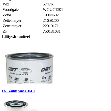
Wix
57476
Woodgate
WGUC1591
Zetor
10944602
Zettelmeyer
21658200
Zettelmeyer
22919171
ZF
750131031
Liittyvät tuotteet
CS - Vaihtopanos OMTI