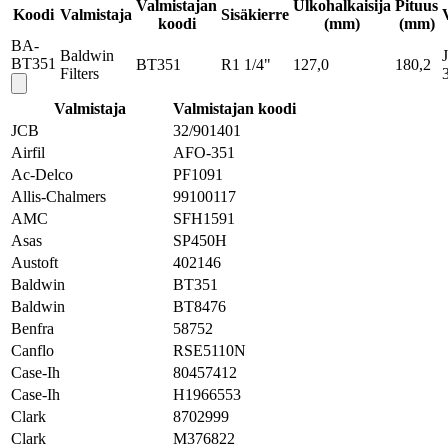
Valmistajan
Ulkohalkaisija
Pituus
Koodi
Valmistaja
Sisäkierre
koodi
(mm)
(mm)
BA-
Baldwin
BT351
BT351
R1 1/4"
127,0
180,2
Filters
Valmistaja
Valmistajan koodi
JCB
32/901401
Airfil
AFO-351
Ac-Delco
PF1091
Allis-Chalmers
99100117
AMC
SFH1591
Asas
SP450H
Austoft
402146
Baldwin
BT351
Baldwin
BT8476
Benfra
58752
Canflo
RSE5110N
Case-Ih
80457412
Case-Ih
H1966553
Clark
8702999
Clark
M376822