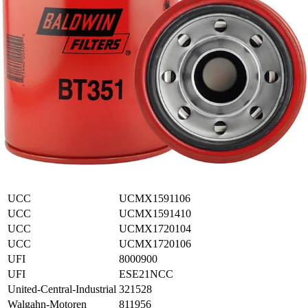
Stauff
SFC5710E
Sure
SFH1591
Tecno-Comp
TA2002
Towmotor
363992
Toyota
487891
UCC
MX1591410
UCC
MX1591810
UCC
UC4205
UCC
UC4235
UCC
UCMS1591410
UCC
UCMX1591103
UCC
UCMX1591104
UCC
UCMX1591105
UCC
UCMX1591106
UCC
UCMX1591410
UCC
UCMX1720104
UCC
UCMX1720106
UFI
8000900
UFI
ESE21NCC
United-Central-Industrial
321528
Walgahn-Motoren
811956