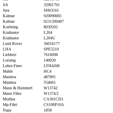
Jcb
32901701
Jura
SH63161
Kalmar
920090001
Kalmar
9231200407
Koehring
8030202
Kralinator
L204
Kralinator
L204U
Land Rover
36016177
LHA
SPE5210
Liebherr
7616098
Loesing
140020
Luber-Finer
LFH4268
Mahle
HC4
Manitou
487891
Manitou
554661
Mann & Hummerl
W13742
Mann Filter
W1374/2
Modina
CA301CD1
Mp-Filtri
CS100P10A
Napa
1858