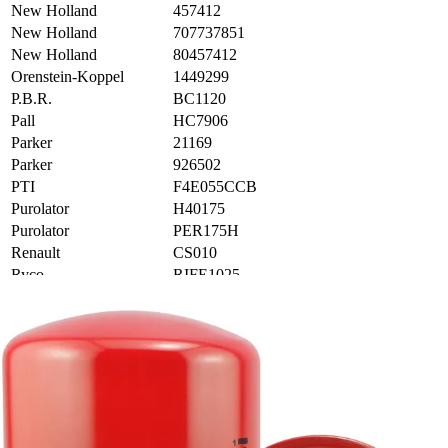
New Holland
457412
New Holland
707737851
New Holland
80457412
Orenstein-Koppel
1449299
P.B.R.
BC1120
Pall
HC7906
Parker
21169
Parker
926502
PTI
F4E055CCB
Purolator
H40175
Purolator
PER175H
Renault
CS010
Ryco
RIFE1025
Ryco
Z376
Sakura
HC7906
Sambron
376822
Sandvik
69039288
Schupp
SPH18058
Separation-Technologies
ST1213
Southcott
CS10