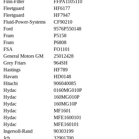
Finn-Filter
FFPA1105110
Fleetguard
HF6177
Fleetguard
HF7947
Fluid-Power-Systems
CF90210
Ford
9576P550148
Fram
P5158
Fram
P6808
FSA
FO1101
General Motors GM
25012428
Grey Friars
964SH
Hastings
HF789
Havam
HD0148
Hitachi
906040085
Hydac
0160MG010P
Hydac
160MG010P
Hydac
160MG10P
Hydac
MF1601
Hydac
MFE1600101
Hydac
MFE160101
Ingersoll-Rand
90303199
Jcb
32901700