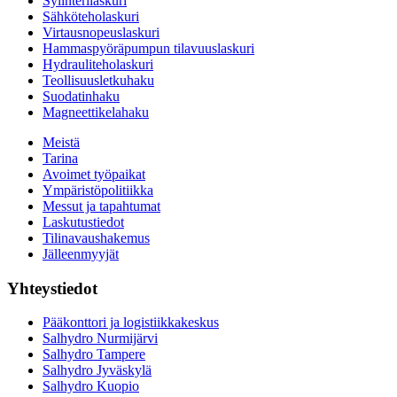
Sylinterilaskuri
Sähköteholaskuri
Virtausnopeuslaskuri
Hammaspyöräpumpun tilavuuslaskuri
Hydrauliteholaskuri
Teollisuusletkuhaku
Suodatinhaku
Magneettikelahaku
Meistä
Tarina
Avoimet työpaikat
Ympäristöpolitiikka
Messut ja tapahtumat
Laskutustiedot
Tilinavaushakemus
Jälleenmyyjät
Yhteystiedot
Pääkonttori ja logistiikkakeskus
Salhydro Nurmijärvi
Salhydro Tampere
Salhydro Jyväskylä
Salhydro Kuopio