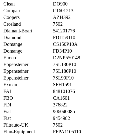
Clean
DO900
Compair
C1601213
Coopers
AZH392
Crosland
7502
Diamant-Boart
541201776
Diamond
FDI159110
Domange
CS150P10A
Domange
FD34P10
Eimco
D2NP550148
Eppensteiner
7SL130P10
Eppensteiner
7SL180P10
Eppensteiner
7SL90P10
Exman
SFH1591
FAI
848101076
FBO
CA1601
FDI
376822
Fiat
906040085
Fiat
9454982
Filtrauto-UK
7502
Finn-Equipment
FFPA1105110