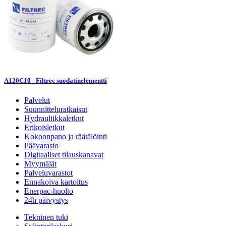
A120C10 - Filtrec suodatinelementti
Palvelut
Suunnitteluratkaisut
Hydrauliikkaletkut
Erikoisletkut
Kokoonpano ja räätälöinti
Päävarasto
Digitaaliset tilauskanavat
Myymälät
Palveluvarastot
Ennakoiva kartoitus
Enerpac-huolto
24h päivystys
Tekninen tuki