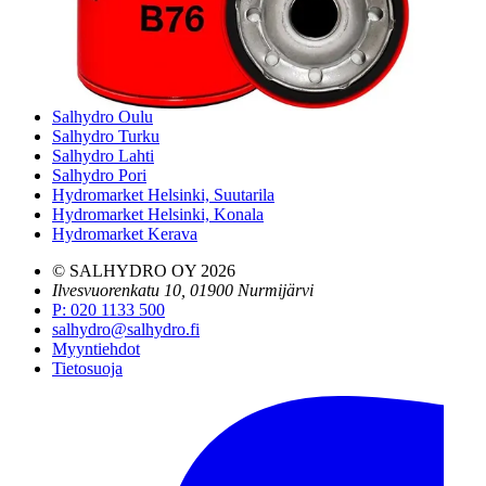
Pääkonttori ja logistiikkakeskus
Salhydro Nurmijärvi
Salhydro Tampere
Salhydro Jyväskylä
Salhydro Kuopio
Salhydro Oulu
Salhydro Turku
Salhydro Lahti
Salhydro Pori
Hydromarket Helsinki, Suutarila
Hydromarket Helsinki, Konala
Hydromarket Kerava
© SALHYDRO OY
2026
Ilvesvuorenkatu 10, 01900 Nurmijärvi
P
:
020 1133 500
salhydro@salhydro.fi
Myyntiehdot
Tietosuoja