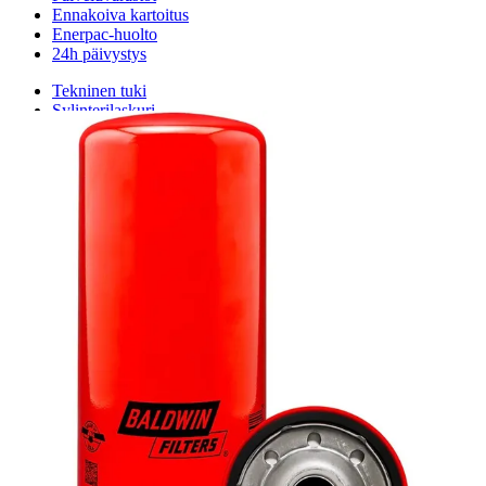
Ennakoiva kartoitus
Enerpac-huolto
24h päivystys
Tekninen tuki
Sylinterilaskuri
Sähköteholaskuri
Virtausnopeuslaskuri
Hammaspyöräpumpun tilavuuslaskuri
Hydrauliteholaskuri
Teollisuusletkuhaku
Suodatinhaku
Magneettikelahaku
Meistä
Tarina
Avoimet työpaikat
Ympäristöpolitiikka
Messut ja tapahtumat
Laskutustiedot
Tilinavaushakemus
Jälleenmyyjät
Yhteystiedot