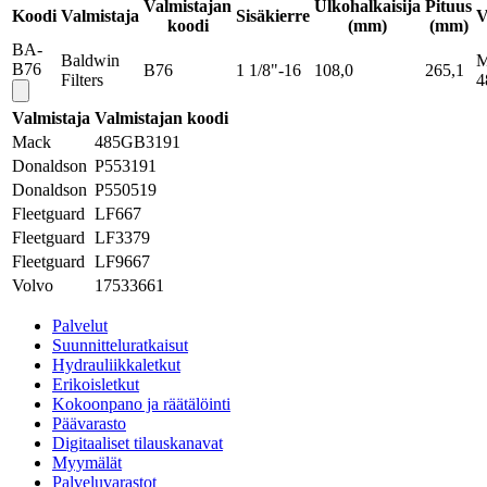
Valmistajan
Ulkohalkaisija
Pituus
Koodi
Valmistaja
Sisäkierre
V
koodi
(mm)
(mm)
BA-
Baldwin
M
B76
B76
1 1/8"-16
108,0
265,1
Filters
4
Valmistaja
Valmistajan koodi
Mack
485GB3191
Donaldson
P553191
Donaldson
P550519
Fleetguard
LF667
Fleetguard
LF3379
Fleetguard
LF9667
Volvo
17533661
Palvelut
Suunnitteluratkaisut
Hydrauliikkaletkut
Erikoisletkut
Kokoonpano ja räätälöinti
Päävarasto
Digitaaliset tilauskanavat
Myymälät
Palveluvarastot