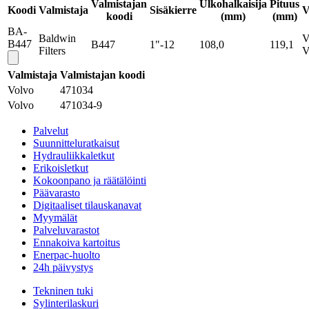
Valmistajan
Ulkohalkaisija
Pituus
Koodi
Valmistaja
Sisäkierre
V
koodi
(mm)
(mm)
BA-
Baldwin
V
B447
B447
1"-12
108,0
119,1
Filters
V
Valmistaja
Valmistajan koodi
Volvo
471034
Volvo
471034-9
Palvelut
Suunnitteluratkaisut
Hydrauliikkaletkut
Erikoisletkut
Kokoonpano ja räätälöinti
Päävarasto
Digitaaliset tilauskanavat
Myymälät
Palveluvarastot
Ennakoiva kartoitus
Enerpac-huolto
24h päivystys
Tekninen tuki
Sylinterilaskuri