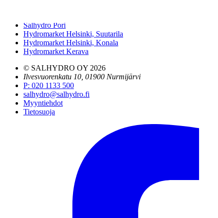
Salhydro Turku
Salhydro Lahti
Salhydro Pori
Hydromarket Helsinki, Suutarila
Hydromarket Helsinki, Konala
Hydromarket Kerava
© SALHYDRO OY
2026
Ilvesvuorenkatu 10, 01900 Nurmijärvi
P
:
020 1133 500
salhydro@salhydro.fi
Myyntiehdot
Tietosuoja