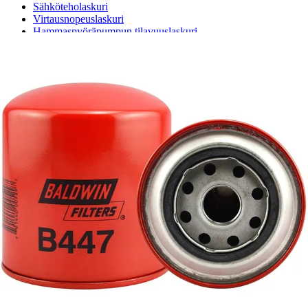
Sähköteholaskuri
Virtausnopeuslaskuri
Hammaspyöräpumpun tilavuuslaskuri
Hydrauliteholaskuri
Teollisuusletkuhaku
Suodatinhaku
Magneettikelahaku
Meistä
Tarina
Avoimet työpaikat
Ympäristöpolitiikka
Messut ja tapahtumat
Laskutustiedot
Tilinavaushakemus
Jälleenmyyjät
Yhteystiedot
Pääkonttori ja logistiikkakeskus
Salhydro Nurmijärvi
Salhydro Tampere
Salhydro Jyväskylä
Salhydro Kuopio
Salhydro Oulu