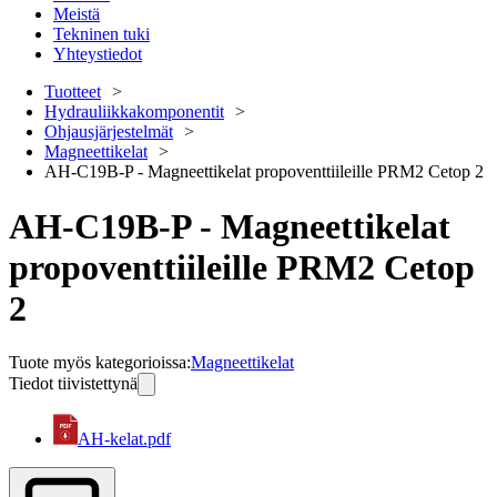
Meistä
Tekninen tuki
Yhteystiedot
Tuotteet
Hydrauliikkakomponentit
Ohjausjärjestelmät
Magneettikelat
AH-C19B-P - Magneettikelat propoventtiileille PRM2 Cetop 2
AH-C19B-P - Magneettikelat
propoventtiileille PRM2 Cetop
2
Tuote myös kategorioissa
:
Magneettikelat
Tiedot tiivistettynä
AH-kelat.pdf