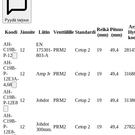
Pyydä tarjous
Ar
Reikä
Pituus
Koodi
Jännite
Liitin
Venttiilille
Standardi
Hyt
(mm)
(mm)
koo
AH-
EN
C19B-
12
175301-
PRM2
Cetop 2
19
49,4
2814
P-12
803-A
AH-
C19B-
P-
12
Amp Jr
PRM2
Cetop 2
19
49,4
3168
12E3A-
4,68
AH-
C19B-
12
Johdot
PRM2
Cetop 2
19
49,4
3138
P-12E8
AH-
C19B-
Johdot
P-
12
PRM2
Cetop 2
19
49,4
2782
300mm.
12E8-