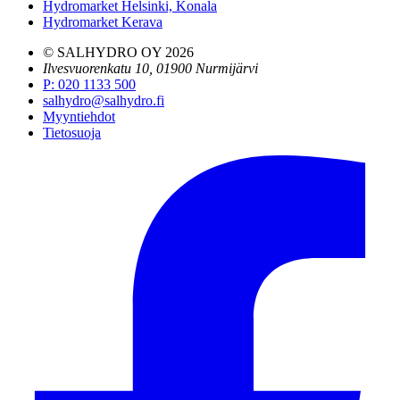
Hydromarket Helsinki, Konala
Hydromarket Kerava
© SALHYDRO OY
2026
Ilvesvuorenkatu 10, 01900 Nurmijärvi
P
:
020 1133 500
salhydro@salhydro.fi
Myyntiehdot
Tietosuoja