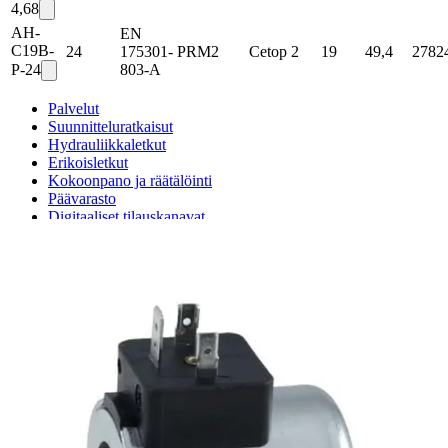
4,68
AH-
EN
C19B-
24
175301-
PRM2
Cetop 2
19
49,4
2782
P-24
803-A
Palvelut
Suunnitteluratkaisut
Hydrauliikkaletkut
Erikoisletkut
Kokoonpano ja räätälöinti
Päävarasto
Digitaaliset tilauskanavat
Myymälät
Palveluvarastot
Ennakoiva kartoitus
Enerpac-huolto
24h päivystys
Tekninen tuki
Sylinterilaskuri
Sähköteholaskuri
Virtausnopeuslaskuri
Hammaspyöräpumpun tilavuuslaskuri
Hydrauliteholaskuri