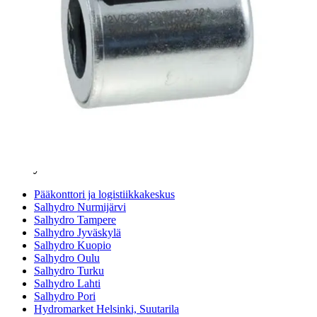
Teollisuusletkuhaku
Suodatinhaku
Magneettikelahaku
Meistä
Tarina
Avoimet työpaikat
Ympäristöpolitiikka
Messut ja tapahtumat
Laskutustiedot
Tilinavaushakemus
Jälleenmyyjät
Yhteystiedot
Pääkonttori ja logistiikkakeskus
Salhydro Nurmijärvi
Salhydro Tampere
Salhydro Jyväskylä
Salhydro Kuopio
Salhydro Oulu
Salhydro Turku
Salhydro Lahti
Salhydro Pori
Hydromarket Helsinki, Suutarila