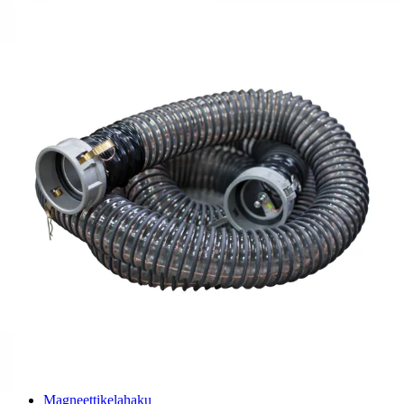
ABSPRO - Siltakiristin PU-letkuille
Palvelut
Suunnitteluratkaisut
Hydrauliikkaletkut
Erikoisletkut
Kokoonpano ja räätälöinti
Päävarasto
Digitaaliset tilauskanavat
Myymälät
Palveluvarastot
Ennakoiva kartoitus
Enerpac-huolto
24h päivystys
Tekninen tuki
Sylinterilaskuri
Sähköteholaskuri
Virtausnopeuslaskuri
Hammaspyöräpumpun tilavuuslaskuri
Hydrauliteholaskuri
Teollisuusletkuhaku
Suodatinhaku
Magneettikelahaku