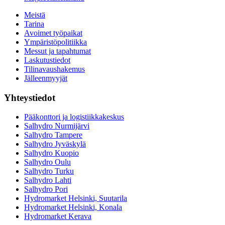
Meistä
Tarina
Avoimet työpaikat
Ympäristöpolitiikka
Messut ja tapahtumat
Laskutustiedot
Tilinavaushakemus
Jälleenmyyjät
Yhteystiedot
Pääkonttori ja logistiikkakeskus
Salhydro Nurmijärvi
Salhydro Tampere
Salhydro Jyväskylä
Salhydro Kuopio
Salhydro Oulu
Salhydro Turku
Salhydro Lahti
Salhydro Pori
Hydromarket Helsinki, Suutarila
Hydromarket Helsinki, Konala
Hydromarket Kerava