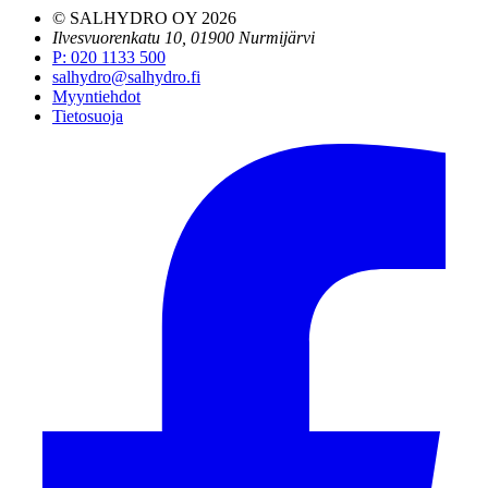
© SALHYDRO OY
2026
Ilvesvuorenkatu 10, 01900 Nurmijärvi
P
:
020 1133 500
salhydro@salhydro.fi
Myyntiehdot
Tietosuoja