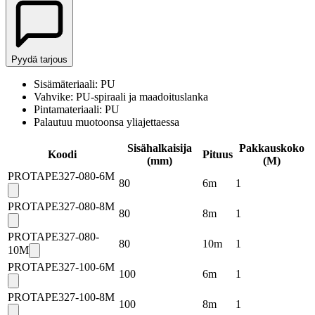
Pyydä tarjous
Sisämäteriaali: PU
Vahvike: PU-spiraali ja maadoituslanka
Pintamateriaali: PU
Palautuu muotoonsa yliajettaessa
Sisähalkaisija
Pakkauskoko
Koodi
Pituus
(mm)
(
M
)
PROTAPE327-080-6M
80
6m
1
PROTAPE327-080-8M
80
8m
1
PROTAPE327-080-
80
10m
1
10M
PROTAPE327-100-6M
100
6m
1
PROTAPE327-100-8M
100
8m
1