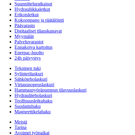
Suunnitteluratkaisut
Hydrauliikkaletkut
Erikoisletkut
Kokoonpano ja räätälöinti
Päävarasto
Digitaaliset tilauskanavat
Myymälät
Palveluvarastot
Ennakoiva kartoitus
Enerpac-huolto
24h päivystys
Tekninen tuki
Sylinterilaskuri
Sähköteholaskuri
Virtausnopeuslaskuri
Hammaspyöräpumpun tilavuuslaskuri
Hydrauliteholaskuri
Teollisuusletkuhaku
Suodatinhaku
Magneettikelahaku
Meistä
Tarina
Avoimet työpaikat