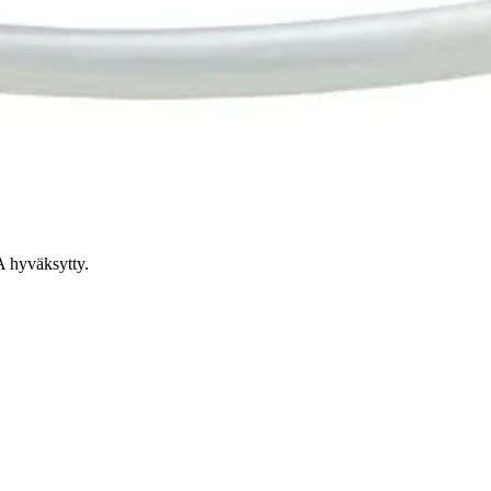
tku
A hyväksytty.