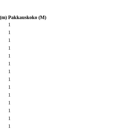
 (m)
Pakkauskoko
(
M
)
1
1
1
1
1
1
1
1
1
1
1
1
1
1