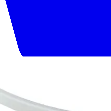
020 1133 500
Etusivu
Tuotteet
Palvelut
Meistä
Tekninen tuki
Yhteystiedot