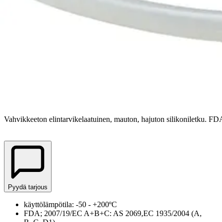
Tuotteet
Teollisuusletkut ja -liittimet
Elintarvikeletkut
SILIV - Vahvikkeeton silikoniletku
SILIV - Vahvikkeeton silikonile
Tuote myös kategorioissa
:
Silikoniletkut
Tiedot tiivistettynä
Vahvikkeeton elintarvikelaatuinen, mauton, hajuton silikoniletku. FD
Pyydä tarjous
käyttölämpötila: -50 - +200ºC
FDA; 2007/19/EC A+B+C: AS 2069,EC 1935/2004 (A,