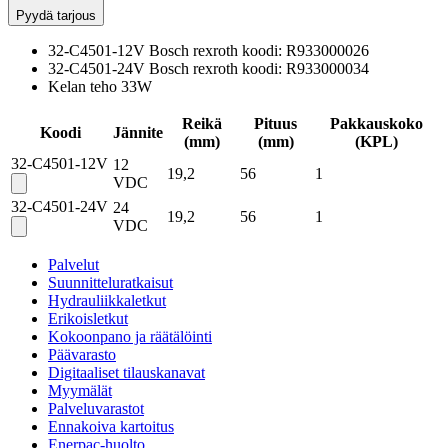
Pyydä tarjous
32-C4501-12V Bosch rexroth koodi: R933000026
32-C4501-24V Bosch rexroth koodi: R933000034
Kelan teho 33W
Reikä
Pituus
Pakkauskoko
Koodi
Jännite
(mm)
(mm)
(
KPL
)
32-C4501-12V
12
19,2
56
1
VDC
32-C4501-24V
24
19,2
56
1
VDC
Palvelut
Suunnitteluratkaisut
Hydrauliikkaletkut
Erikoisletkut
Kokoonpano ja räätälöinti
Päävarasto
Digitaaliset tilauskanavat
Myymälät
Palveluvarastot
Ennakoiva kartoitus
Enerpac-huolto