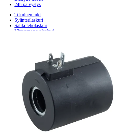
24h päivystys
Tekninen tuki
Sylinterilaskuri
Sähköteholaskuri
Virtausnopeuslaskuri
Hammaspyöräpumpun tilavuuslaskuri
Hydrauliteholaskuri
Teollisuusletkuhaku
Suodatinhaku
Magneettikelahaku
Meistä
Tarina
Avoimet työpaikat
Ympäristöpolitiikka
Messut ja tapahtumat
Laskutustiedot
Tilinavaushakemus
Jälleenmyyjät
Yhteystiedot
Pääkonttori ja logistiikkakeskus