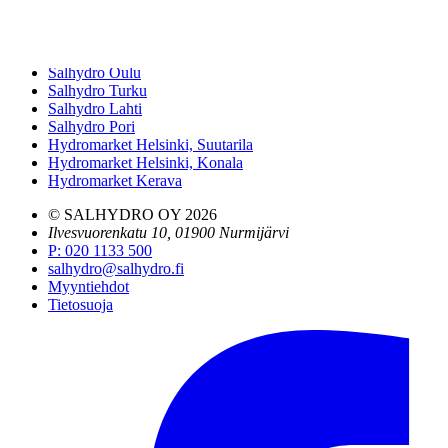
Salhydro Nurmijärvi
Salhydro Tampere
Salhydro Jyväskylä
Salhydro Kuopio
Salhydro Oulu
Salhydro Turku
Salhydro Lahti
Salhydro Pori
Hydromarket Helsinki, Suutarila
Hydromarket Helsinki, Konala
Hydromarket Kerava
© SALHYDRO OY
2026
Ilvesvuorenkatu 10, 01900 Nurmijärvi
P
:
020 1133 500
salhydro@salhydro.fi
Myyntiehdot
Tietosuoja