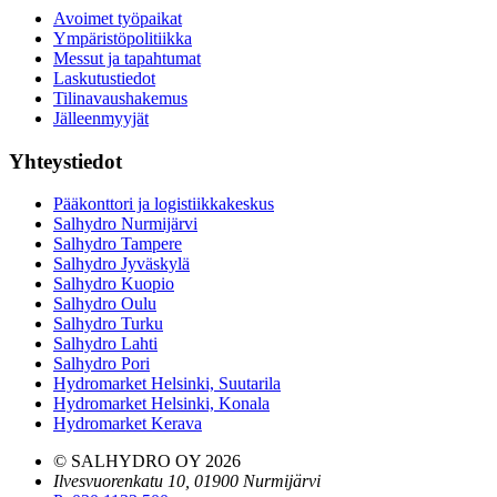
Avoimet työpaikat
Ympäristöpolitiikka
Messut ja tapahtumat
Laskutustiedot
Tilinavaushakemus
Jälleenmyyjät
Yhteystiedot
Pääkonttori ja logistiikkakeskus
Salhydro Nurmijärvi
Salhydro Tampere
Salhydro Jyväskylä
Salhydro Kuopio
Salhydro Oulu
Salhydro Turku
Salhydro Lahti
Salhydro Pori
Hydromarket Helsinki, Suutarila
Hydromarket Helsinki, Konala
Hydromarket Kerava
© SALHYDRO OY
2026
Ilvesvuorenkatu 10, 01900 Nurmijärvi