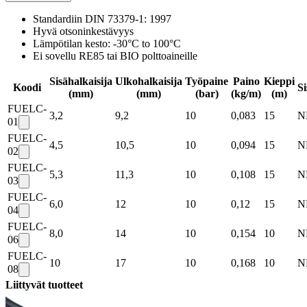
Standardiin DIN 73379-1: 1997
Hyvä otsoninkestävyys
Lämpötilan kesto: -30°C to 100°C
Ei sovellu RE85 tai BIO polttoaineille
Sisähalkaisija
Ulkohalkaisija
Työpaine
Paino
Kieppi
Koodi
Si
(mm)
(mm)
(bar)
(kg/m)
(m)
FUELC-
3,2
9,2
10
0,083
15
N
01
FUELC-
4,5
10,5
10
0,094
15
N
02
FUELC-
5,3
11,3
10
0,108
15
N
03
FUELC-
6,0
12
10
0,12
15
N
04
FUELC-
8,0
14
10
0,154
10
N
06
FUELC-
10
17
10
0,168
10
N
08
Liittyvät tuotteet