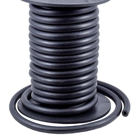
Palvelut
Suunnitteluratkaisut
Hydrauliikkaletkut
Erikoisletkut
Kokoonpano ja räätälöinti
Päävarasto
Digitaaliset tilauskanavat
Myymälät
Palveluvarastot
Ennakoiva kartoitus
Enerpac-huolto
24h päivystys
Tekninen tuki
Sylinterilaskuri
Sähköteholaskuri
Virtausnopeuslaskuri
Hammaspyöräpumpun tilavuuslaskuri
Hydrauliteholaskuri
Teollisuusletkuhaku
Suodatinhaku
Magneettikelahaku
Meistä
Tarina