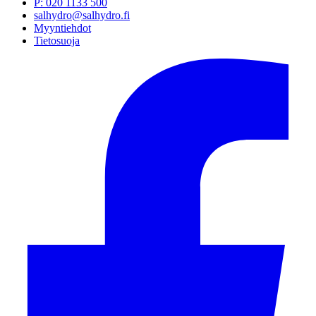
P
:
020 1133 500
salhydro@salhydro.fi
Myyntiehdot
Tietosuoja