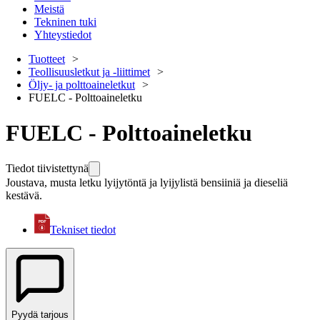
Meistä
Tekninen tuki
Yhteystiedot
Tuotteet
Teollisuusletkut ja -liittimet
Öljy- ja polttoaineletkut
FUELC - Polttoaineletku
FUELC - Polttoaineletku
Tiedot tiivistettynä
Joustava, musta letku lyijytöntä ja lyijylistä bensiiniä ja dieseliä
kestävä.
Tekniset tiedot
Pyydä tarjous