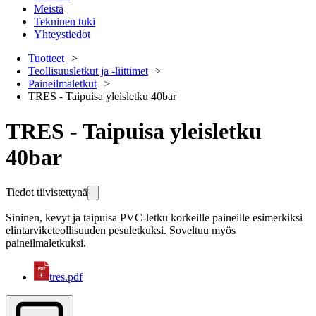
Meistä
Tekninen tuki
Yhteystiedot
Tuotteet
Teollisuusletkut ja -liittimet
Paineilmaletkut
TRES - Taipuisa yleisletku 40bar
TRES - Taipuisa yleisletku
40bar
Tiedot tiivistettynä
Sininen, kevyt ja taipuisa PVC-letku korkeille paineille esimerkiksi
elintarviketeollisuuden pesuletkuksi. Soveltuu myös
paineilmaletkuksi.
tres.pdf