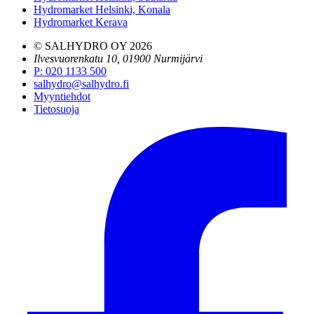
Hydromarket Helsinki, Konala
Hydromarket Kerava
© SALHYDRO OY
2026
Ilvesvuorenkatu 10, 01900 Nurmijärvi
P
:
020 1133 500
salhydro@salhydro.fi
Myyntiehdot
Tietosuoja