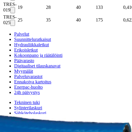
TRES-
19
28
40
133
0,41
019
TRES-
25
35
40
175
0,62
025
Palvelut
Suunnitteluratkaisut
Hydrauliikkaletkut
Erikoisletkut
Kokoonpano ja räätälöinti
Päävarasto
Digitaaliset tilauskanavat
Myymälät
Palveluvarastot
Ennakoiva kartoitus
Enerpac-huolto
24h päivystys
Tekninen tuki
Sylinterilaskuri
Sähköteholaskuri
Virtausnopeuslaskuri
Hammaspyöräpumpun tilavuuslaskuri
Hydrauliteholaskuri