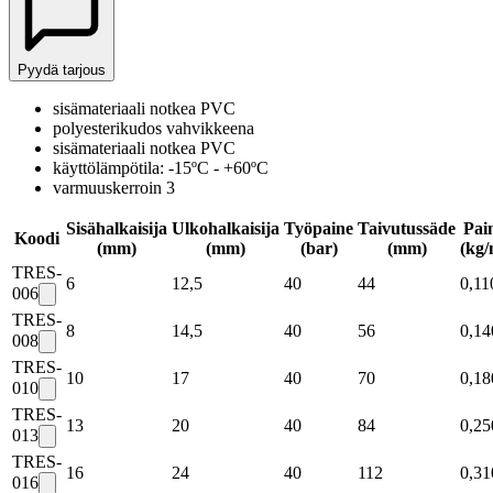
Pyydä tarjous
sisämateriaali notkea PVC
polyesterikudos vahvikkeena
sisämateriaali notkea PVC
käyttölämpötila: -15ºC - +60ºC
varmuuskerroin 3
Sisähalkaisija
Ulkohalkaisija
Työpaine
Taivutussäde
Pai
Koodi
(mm)
(mm)
(bar)
(mm)
(kg/
TRES-
6
12,5
40
44
0,11
006
TRES-
8
14,5
40
56
0,14
008
TRES-
10
17
40
70
0,18
010
TRES-
13
20
40
84
0,25
013
TRES-
16
24
40
112
0,31
016