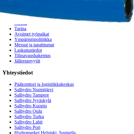
Teollisuusletkuhaku
Suodatinhaku
Magneettikelahaku
Meistä
Tarina
Avoimet työpaikat
Ympäristöpolitiikka
Messut ja tapahtumat
Laskutustiedot
Tilinavaushakemus
Jälleenmyyjät
Yhteystiedot
Pääkonttori ja logistiikkakeskus
Salhydro Nurmijärvi
Salhydro Tampere
Salhydro Jyväskylä
Salhydro Kuopio
Salhydro Oulu
Salhydro Turku
Salhydro Lahti
Salhydro Pori
Hydromarket Helsinki, Suutarila