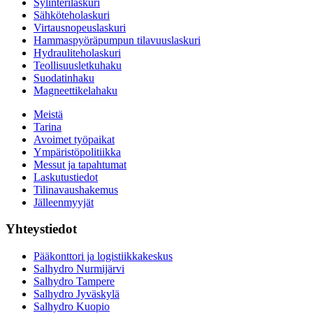
Sylinterilaskuri
Sähköteholaskuri
Virtausnopeuslaskuri
Hammaspyöräpumpun tilavuuslaskuri
Hydrauliteholaskuri
Teollisuusletkuhaku
Suodatinhaku
Magneettikelahaku
Meistä
Tarina
Avoimet työpaikat
Ympäristöpolitiikka
Messut ja tapahtumat
Laskutustiedot
Tilinavaushakemus
Jälleenmyyjät
Yhteystiedot
Pääkonttori ja logistiikkakeskus
Salhydro Nurmijärvi
Salhydro Tampere
Salhydro Jyväskylä
Salhydro Kuopio