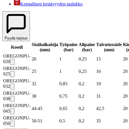
Kemiallisen kestävyyden taulukko
Pyydä tarjous
Sisähalkaisija
Työpaine
Alipaine
Taivutussäde
Ki
Koodi
(mm)
(bar)
(bar)
(mm)
(
OREGONPU-
20
1
0,25
15
20
020
OREGONPU-
25
1
0,25
16
20
025
OREGONPU-
32
0,85
0,2
19
20
032
OREGONPU-
38
0,75
0,2
31
20
038
OREGONPU-
44-45
0,65
0,2
42,5
20
045
OREGONPU-
50-51
0,5
0,2
35
20
050