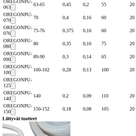
OREGONPU-
63-65
0,45
0,2
55
20
063
OREGONPU-
70
0,4
0,16
60
20
070
OREGONPU-
75-76
0,375
0,16
60
20
076
OREGONPU-
80
0,35
0,16
75
20
080
OREGONPU-
89-90
0,3
0,14
65
20
090
OREGONPU-
100-102
0,28
0,13
100
20
100
OREGONPU-
125
OREGONPU-
140
0,2
0,09
110
20
140
OREGONPU-
150-152
0,18
0,08
105
20
150
Liittyvät tuotteet