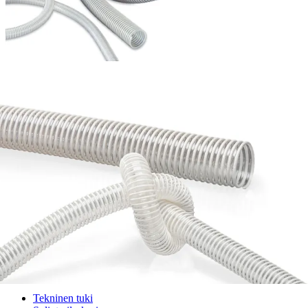
OREGONPUA - Polyuretaaniletku PVC-spiraalilla ja maadoituslangalla
Palvelut
Suunnitteluratkaisut
Hydrauliikkaletkut
Erikoisletkut
Kokoonpano ja räätälöinti
Päävarasto
Digitaaliset tilauskanavat
Myymälät
Palveluvarastot
Ennakoiva kartoitus
Enerpac-huolto
24h päivystys
Tekninen tuki