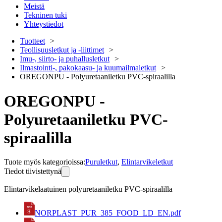
Meistä
Tekninen tuki
Yhteystiedot
Tuotteet
Teollisuusletkut ja -liittimet
Imu-, siirto- ja puhallusletkut
Ilmastointi-, pakokaasu- ja kuumailmaletkut
OREGONPU - Polyuretaaniletku PVC-spiraalilla
OREGONPU -
Polyuretaaniletku PVC-
spiraalilla
Tuote myös kategorioissa
:
Puruletkut
,
Elintarvikeletkut
Tiedot tiivistettynä
Elintarvikelaatuinen polyuretaaniletku PVC-spiraalilla
NORPLAST_PUR_385_FOOD_LD_EN.pdf