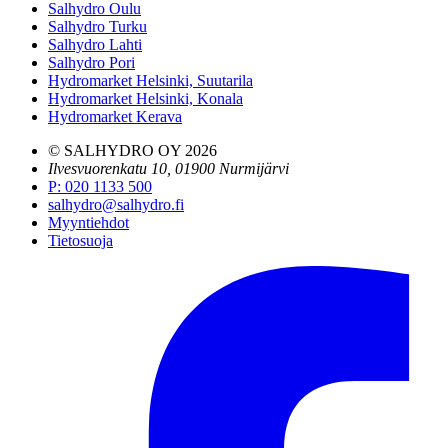
Salhydro Oulu
Salhydro Turku
Salhydro Lahti
Salhydro Pori
Hydromarket Helsinki, Suutarila
Hydromarket Helsinki, Konala
Hydromarket Kerava
© SALHYDRO OY
2026
Ilvesvuorenkatu 10, 01900 Nurmijärvi
P
:
020 1133 500
salhydro@salhydro.fi
Myyntiehdot
Tietosuoja