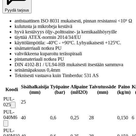
Pyydä tarjous
antistaattinen ISO 8031 mukaisesti, pinnan resistanssi <10⁹ Ω
kulutusta ja mikrobeja kestävä
hyvä kestävyys öljy-,polttoaine- ja kemikaalihöyryille
täyttää ATEX-normin 2014/34/EU
käyttölämpötila: -40ºC - +90ºC. Lyhyaikaisesti +125ºC.
sisämateriaali notkea PU
vahvikkeena kuparoitu terässpiraali
pintamateriaali notkea PU
DIN 4102-B1 / UL94-HB mukaisesti itsestään sammuva
seinämäpaksuus 0,4mm
Teknisesti vastaava kuin Timberduc 531 AS
Sisähalkaisija
Työpaine
Alipaine
Taivutussäde
Paino
K
Koodi
(mm)
(bar)
(mH2O)
(mm)
(kg/m)
PUL-
25
025
PUL-
040M6
40
0,6
0,25
28
0,150
6
PUL-
040M10