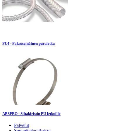
PU4 - Paksuseinäinen puruletku
ABSPRO - Siltakiristin PU-letkuille
Palvelut
Suunnitteluratkaisut