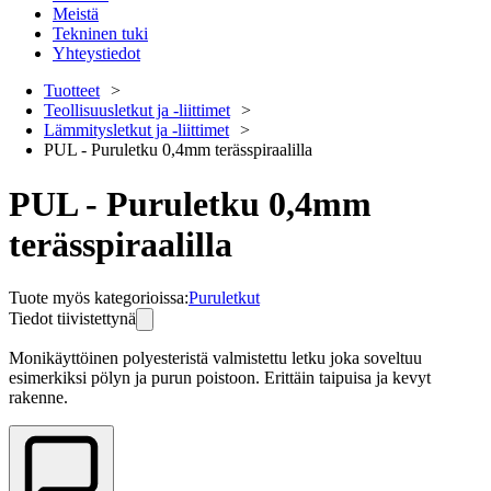
Meistä
Tekninen tuki
Yhteystiedot
Tuotteet
Teollisuusletkut ja -liittimet
Lämmitysletkut ja -liittimet
PUL - Puruletku 0,4mm terässpiraalilla
PUL - Puruletku 0,4mm
terässpiraalilla
Tuote myös kategorioissa
:
Puruletkut
Tiedot tiivistettynä
Monikäyttöinen polyesteristä valmistettu letku joka soveltuu 
esimerkiksi pölyn ja purun poistoon. Erittäin taipuisa ja kevyt 
rakenne.