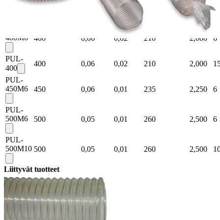
305M10
305
0,08
0,03
163
1,500
1
PUL-
400M6
400
0,06
0,02
210
2,000
6
PUL-
400
0,06
0,02
210
2,000
1
400
PUL-
450M6
450
0,06
0,01
235
2,250
6
PUL-
500M6
500
0,05
0,01
260
2,500
6
PUL-
500M10
500
0,05
0,01
260
2,500
1
Liittyvät tuotteet