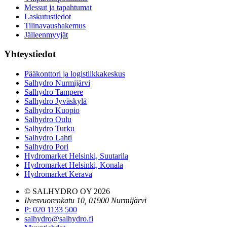
Messut ja tapahtumat
Laskutustiedot
Tilinavaushakemus
Jälleenmyyjät
Yhteystiedot
Pääkonttori ja logistiikkakeskus
Salhydro Nurmijärvi
Salhydro Tampere
Salhydro Jyväskylä
Salhydro Kuopio
Salhydro Oulu
Salhydro Turku
Salhydro Lahti
Salhydro Pori
Hydromarket Helsinki, Suutarila
Hydromarket Helsinki, Konala
Hydromarket Kerava
© SALHYDRO OY
2026
Ilvesvuorenkatu 10, 01900 Nurmijärvi
P
:
020 1133 500
salhydro@salhydro.fi