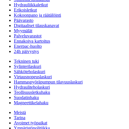
Hydrauliikkaletkut
Erikoisletkut
Kokoonpano ja räätälöinti
Päävarasto
Digitaaliset tilauskanavat
Myymälät
Palveluvarastot
Ennakoiva kartoitus
Enerpac-huolto
24h päivystys
Tekninen tuki
Sylinterilaskuri
Sähköteholaskuri
Virtausnopeuslaskuri
Hammaspyöräpumpun tilavuuslaskuri
Hydrauliteholaskuri
Teollisuusletkuhaku
Suodatinhaku
Magneettikelahaku
Meistä
Tarina
Avoimet työpaikat
Ympäristöpolitiikka