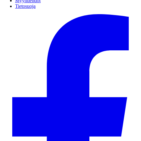
Myyntiehdot
Tietosuoja