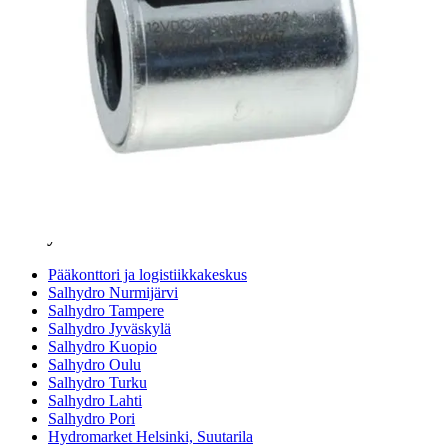
Teollisuusletkuhaku
Suodatinhaku
Magneettikelahaku
Meistä
Tarina
Avoimet työpaikat
Ympäristöpolitiikka
Messut ja tapahtumat
Laskutustiedot
Tilinavaushakemus
Jälleenmyyjät
Yhteystiedot
Pääkonttori ja logistiikkakeskus
Salhydro Nurmijärvi
Salhydro Tampere
Salhydro Jyväskylä
Salhydro Kuopio
Salhydro Oulu
Salhydro Turku
Salhydro Lahti
Salhydro Pori
Hydromarket Helsinki, Suutarila