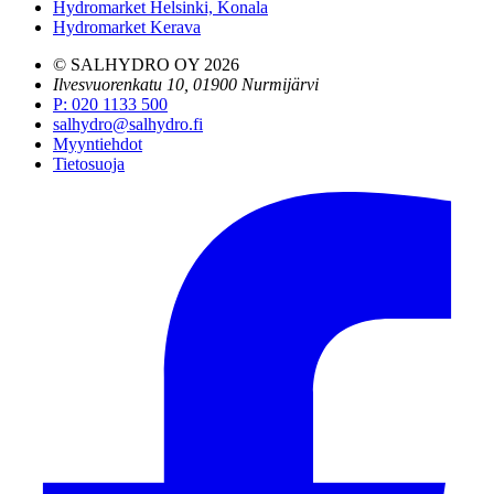
Hydromarket Helsinki, Konala
Hydromarket Kerava
© SALHYDRO OY
2026
Ilvesvuorenkatu 10, 01900 Nurmijärvi
P
:
020 1133 500
salhydro@salhydro.fi
Myyntiehdot
Tietosuoja