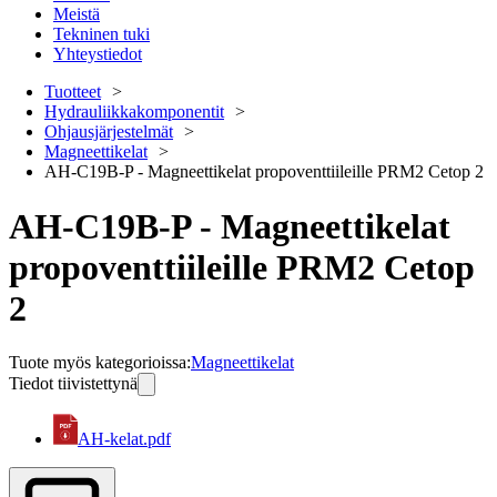
Meistä
Tekninen tuki
Yhteystiedot
Tuotteet
Hydrauliikkakomponentit
Ohjausjärjestelmät
Magneettikelat
AH-C19B-P - Magneettikelat propoventtiileille PRM2 Cetop 2
AH-C19B-P - Magneettikelat
propoventtiileille PRM2 Cetop
2
Tuote myös kategorioissa
:
Magneettikelat
Tiedot tiivistettynä
AH-kelat.pdf