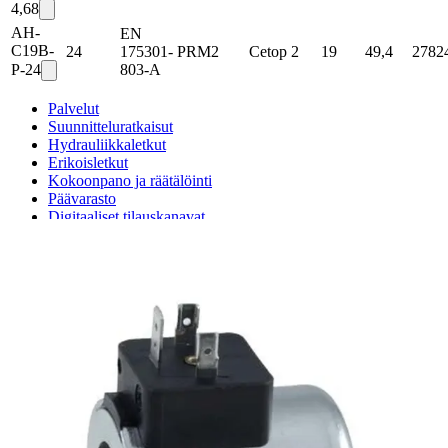
4,68
AH-
EN
C19B-
24
175301-
PRM2
Cetop 2
19
49,4
2782
P-24
803-A
Palvelut
Suunnitteluratkaisut
Hydrauliikkaletkut
Erikoisletkut
Kokoonpano ja räätälöinti
Päävarasto
Digitaaliset tilauskanavat
Myymälät
Palveluvarastot
Ennakoiva kartoitus
Enerpac-huolto
24h päivystys
Tekninen tuki
Sylinterilaskuri
Sähköteholaskuri
Virtausnopeuslaskuri
Hammaspyöräpumpun tilavuuslaskuri
Hydrauliteholaskuri