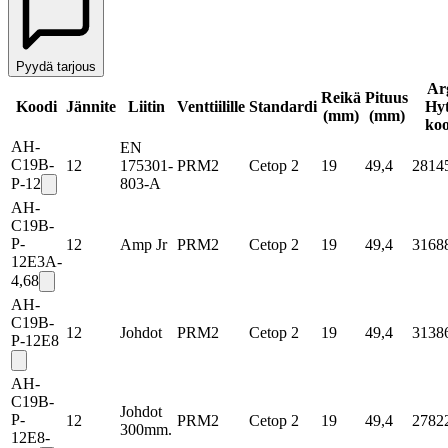
Pyydä tarjous
Ar
Reikä
Pituus
Koodi
Jännite
Liitin
Venttiilille
Standardi
Hyt
(mm)
(mm)
koo
AH-
EN
C19B-
12
175301-
PRM2
Cetop 2
19
49,4
2814
P-12
803-A
AH-
C19B-
P-
12
Amp Jr
PRM2
Cetop 2
19
49,4
3168
12E3A-
4,68
AH-
C19B-
12
Johdot
PRM2
Cetop 2
19
49,4
3138
P-12E8
AH-
C19B-
Johdot
P-
12
PRM2
Cetop 2
19
49,4
2782
300mm.
12E8-