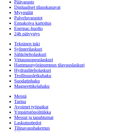
Päävarasto
Digitaaliset tilauskanavat
Myymälät
Palveluvarastot
Ennakoiva kartoitus
Enerpac-huolto
24h päivystys
Tekninen tuki
Sylinterilaskuri
Sähköteholaskuri
Virtausnopeuslaskuri
Hammaspyöräpumpun tilavuuslaskuri
Hydrauliteholaskuri
Teollisuusletkuhaku
Suodatinhaku
Magneettikelahaku
Meistä
Tarina
Avoimet työpaikat
Ympäristöpolitiikka
Messut ja tapahtumat
Laskutustiedot
Tilinavaushakemus