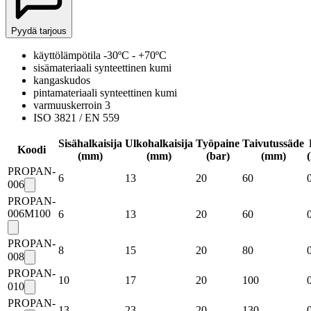
Pyydä tarjous
käyttölämpötila -30ºC - +70ºC
sisämateriaali synteettinen kumi
kangaskudos
pintamateriaali synteettinen kumi
varmuuskerroin 3
ISO 3821 / EN 559
Sisähalkaisija
Ulkohalkaisija
Työpaine
Taivutussäde
Koodi
(mm)
(mm)
(bar)
(mm)
PROPAN-
6
13
20
60
006
PROPAN-
006M100
6
13
20
60
PROPAN-
8
15
20
80
008
PROPAN-
10
17
20
100
010
PROPAN-
13
23
20
130