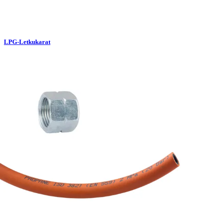
LPG-Letkukarat
LPG-Mutterit
Palvelut
Suunnitteluratkaisut
Hydrauliikkaletkut
Erikoisletkut
Kokoonpano ja räätälöinti