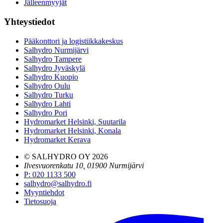
Jälleenmyyjät
Yhteystiedot
Pääkonttori ja logistiikkakeskus
Salhydro Nurmijärvi
Salhydro Tampere
Salhydro Jyväskylä
Salhydro Kuopio
Salhydro Oulu
Salhydro Turku
Salhydro Lahti
Salhydro Pori
Hydromarket Helsinki, Suutarila
Hydromarket Helsinki, Konala
Hydromarket Kerava
© SALHYDRO OY
2026
Ilvesvuorenkatu 10, 01900 Nurmijärvi
P
:
020 1133 500
salhydro@salhydro.fi
Myyntiehdot
Tietosuoja