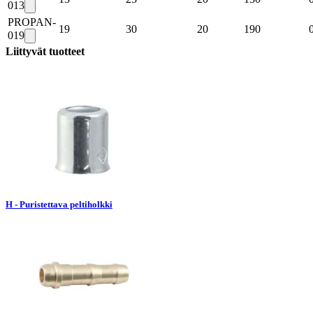
013
PROPAN-
19
30
20
190
019
Liittyvät tuotteet
H - Puristettava peltiholkki