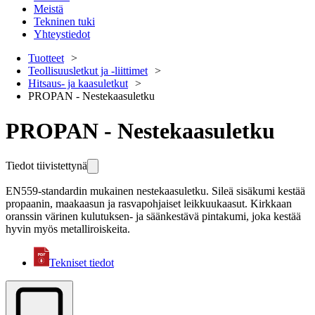
Meistä
Tekninen tuki
Yhteystiedot
Tuotteet
Teollisuusletkut ja -liittimet
Hitsaus- ja kaasuletkut
PROPAN - Nestekaasuletku
PROPAN - Nestekaasuletku
Tiedot tiivistettynä
EN559-standardin mukainen nestekaasuletku. Sileä sisäkumi kestää
propaanin, maakaasun ja rasvapohjaiset leikkuukaasut. Kirkkaan
oranssin värinen kulutuksen- ja säänkestävä pintakumi, joka kestää
hyvin myös metalliroiskeita.
Tekniset tiedot