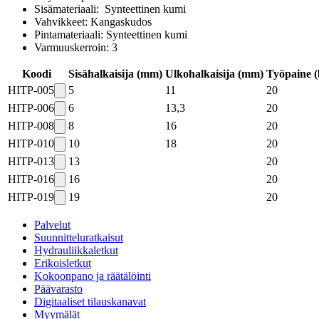
Sisämateriaali: Synteettinen kumi
Vahvikkeet: Kangaskudos
Pintamateriaali: Synteettinen kumi
Varmuuskerroin: 3
Koodi
Sisähalkaisija (mm)
Ulkohalkaisija (mm)
Työpaine (
HITP-005
5
11
20
HITP-006
6
13,3
20
HITP-008
8
16
20
HITP-010
10
18
20
HITP-013
13
20
HITP-016
16
20
HITP-019
19
20
Palvelut
Suunnitteluratkaisut
Hydrauliikkaletkut
Erikoisletkut
Kokoonpano ja räätälöinti
Päävarasto
Digitaaliset tilauskanavat
Myymälät