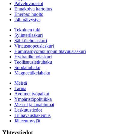
Palveluvarastot
Ennakoiva kartoitus
Enerpac-huolto
24h päivystys
Tekninen tuki
Sylinterilaskuri
Sähköteholaskuri
Virtausnopeuslaskuri
Hammaspyöräpumpun tilavuuslaskuri
Hydrauliteholaskuri
Teollisuusletkuhaku
Suodatinhaku
Magneettikelahaku
Meistä
Tarina
Avoimet työpaikat
Ympäristöpolitiikka
Messut ja tapahtumat
Laskutustiedot
Tilinavaushakemus
Jälleenmyyjät
Yhteystiedot