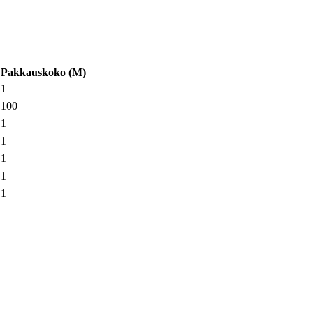
Pakkauskoko
(
M
)
1
100
1
1
1
1
1