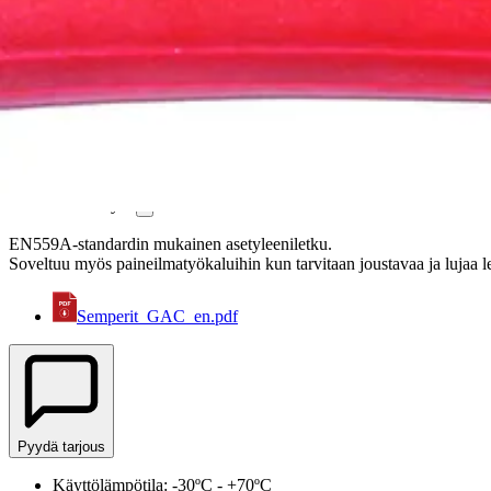
Tuotteet
Teollisuusletkut ja -liittimet
Hitsaus- ja kaasuletkut
HITP - Hitsausletku asetyleeni
HITP - Hitsausletku asetyleeni
Tiedot tiivistettynä
EN559A-standardin mukainen asetyleeniletku.
Soveltuu myös paineilmatyökaluihin kun tarvitaan joustavaa ja lujaa l
Semperit_GAC_en.pdf
Pyydä tarjous
Käyttölämpötila: -30ºC - +70ºC