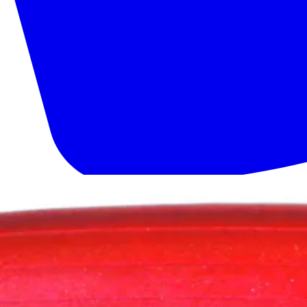
020 1133 500
Etusivu
Tuotteet
Palvelut
Meistä
Tekninen tuki
Yhteystiedot