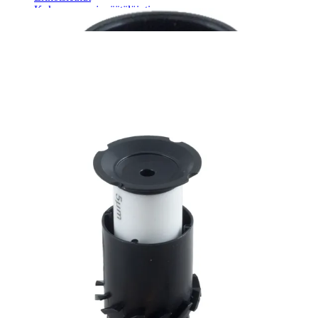
Kokoonpano ja räätälöinti
Päävarasto
Digitaaliset tilauskanavat
Myymälät
Palveluvarastot
Ennakoiva kartoitus
Enerpac-huolto
24h päivystys
Tekninen tuki
Sylinterilaskuri
Sähköteholaskuri
Virtausnopeuslaskuri
Hammaspyöräpumpun tilavuuslaskuri
Hydrauliteholaskuri
Teollisuusletkuhaku
Suodatinhaku
Magneettikelahaku
Meistä
Tarina
Avoimet työpaikat
Ympäristöpolitiikka
Messut ja tapahtumat
Laskutustiedot