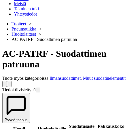
Meistä
Tekninen tuki
Yhteystiedot
Tuotteet
Pneumatiikka
Huoltolaitteet
AC-PATRF - Suodattimen patruuna
AC-PATRF - Suodattimen
patruuna
Tuote myös kategorioissa
:
Ilmansuodattimet
,
Muut suodatinelementit
Tiedot tiivistettynä
Pyydä tarjous
Suodatusaste
Pakkauskoko
Koodi
Huoltolaitteille