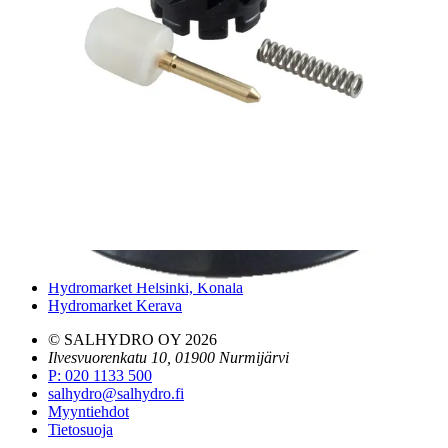
Tilinavaushakemus
Jälleenmyyjät
Yhteystiedot
Pääkonttori ja logistiikkakeskus
Salhydro Nurmijärvi
Salhydro Tampere
Salhydro Jyväskylä
Salhydro Kuopio
Salhydro Oulu
Salhydro Turku
Salhydro Lahti
Salhydro Pori
Hydromarket Helsinki, Suutarila
Hydromarket Helsinki, Konala
Hydromarket Kerava
© SALHYDRO OY
2026
Ilvesvuorenkatu 10, 01900 Nurmijärvi
P
:
020 1133 500
salhydro@salhydro.fi
Myyntiehdot
Tietosuoja