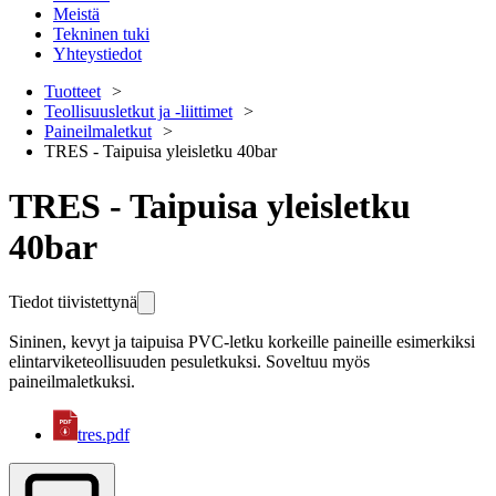
Meistä
Tekninen tuki
Yhteystiedot
Tuotteet
Teollisuusletkut ja -liittimet
Paineilmaletkut
TRES - Taipuisa yleisletku 40bar
TRES - Taipuisa yleisletku
40bar
Tiedot tiivistettynä
Sininen, kevyt ja taipuisa PVC-letku korkeille paineille esimerkiksi
elintarviketeollisuuden pesuletkuksi. Soveltuu myös
paineilmaletkuksi.
tres.pdf