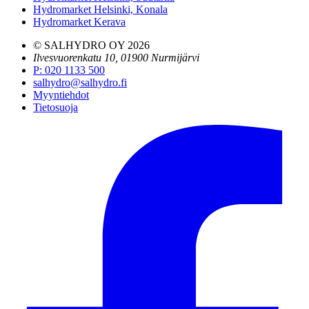
Hydromarket Helsinki, Konala
Hydromarket Kerava
© SALHYDRO OY
2026
Ilvesvuorenkatu 10, 01900 Nurmijärvi
P
:
020 1133 500
salhydro@salhydro.fi
Myyntiehdot
Tietosuoja