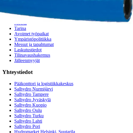
Teollisuusletkuhaku
Suodatinhaku
Magneettikelahaku
Meistä
Tarina
Avoimet työpaikat
Ympäristöpolitiikka
Messut ja tapahtumat
Laskutustiedot
Tilinavaushakemus
Jälleenmyyjät
Yhteystiedot
Pääkonttori ja logistiikkakeskus
Salhydro Nurmijärvi
Salhydro Tampere
Salhydro Jyväskylä
Salhydro Kuopio
Salhydro Oulu
Salhydro Turku
Salhydro Lahti
Salhydro Pori
Hydromarket Helsinki, Suutarila