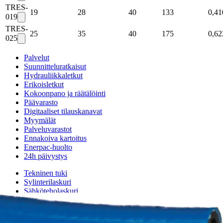
TRES-
19
28
40
133
0,41
019
TRES-
25
35
40
175
0,62
025
Palvelut
Suunnitteluratkaisut
Hydrauliikkaletkut
Erikoisletkut
Kokoonpano ja räätälöinti
Päävarasto
Digitaaliset tilauskanavat
Myymälät
Palveluvarastot
Ennakoiva kartoitus
Enerpac-huolto
24h päivystys
Tekninen tuki
Sylinterilaskuri
Sähköteholaskuri
Virtausnopeuslaskuri
Hammaspyöräpumpun tilavuuslaskuri
Hydrauliteholaskuri