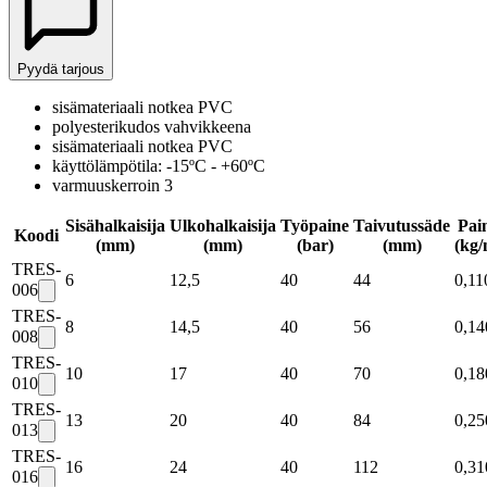
Pyydä tarjous
sisämateriaali notkea PVC
polyesterikudos vahvikkeena
sisämateriaali notkea PVC
käyttölämpötila: -15ºC - +60ºC
varmuuskerroin 3
Sisähalkaisija
Ulkohalkaisija
Työpaine
Taivutussäde
Pai
Koodi
(mm)
(mm)
(bar)
(mm)
(kg/
TRES-
6
12,5
40
44
0,11
006
TRES-
8
14,5
40
56
0,14
008
TRES-
10
17
40
70
0,18
010
TRES-
13
20
40
84
0,25
013
TRES-
16
24
40
112
0,31
016