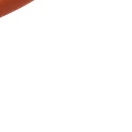
 värinen kulutuksen- ja säänkestävä pintakumi, joka kestää hyvin