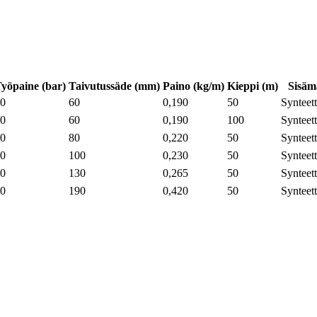
yöpaine (bar)
Taivutussäde (mm)
Paino (kg/m)
Kieppi (m)
Sisäma
0
60
0,190
50
Synteet
0
60
0,190
100
Synteet
0
80
0,220
50
Synteet
0
100
0,230
50
Synteet
0
130
0,265
50
Synteet
0
190
0,420
50
Synteet