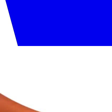
020 1133 500
Etusivu
Tuotteet
Palvelut
Meistä
Tekninen tuki
Yhteystiedot