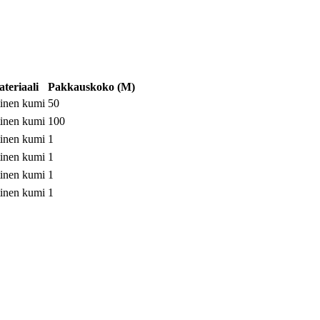
teriaali
Pakkauskoko
(
M
)
tinen kumi
50
tinen kumi
100
tinen kumi
1
tinen kumi
1
tinen kumi
1
tinen kumi
1