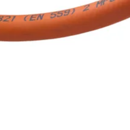
opaanin, maakaasun ja rasvapohjaiset leikkuukaasut. Kirkkaan oranssin