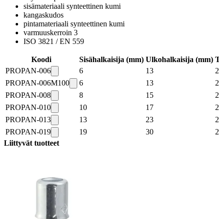
sisämateriaali synteettinen kumi
kangaskudos
pintamateriaali synteettinen kumi
varmuuskerroin 3
ISO 3821 / EN 559
Koodi
Sisähalkaisija (mm)
Ulkohalkaisija (mm)
T
PROPAN-006
6
13
2
PROPAN-006M100
6
13
2
PROPAN-008
8
15
2
PROPAN-010
10
17
2
PROPAN-013
13
23
2
PROPAN-019
19
30
2
Liittyvät tuotteet