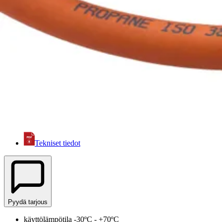
Tuotteet
Teollisuusletkut ja -liittimet
Hitsaus- ja kaasuletkut
PROPAN - Nestekaasuletku
PROPAN - Nestekaasuletku
Tiedot tiivistettynä
EN559-standardin mukainen nestekaasuletku. Sileä sisäkumi kestää pr
myös metalliroiskeita.
Tekniset tiedot
Pyydä tarjous
käyttölämpötila -30ºC - +70ºC