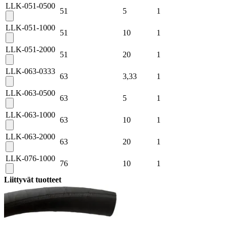
LLK-051-0500
51
5
1
LLK-051-1000
51
10
1
LLK-051-2000
51
20
1
LLK-063-0333
63
3,33
1
LLK-063-0500
63
5
1
LLK-063-1000
63
10
1
LLK-063-2000
63
20
1
LLK-076-1000
76
10
1
Liittyvät tuotteet