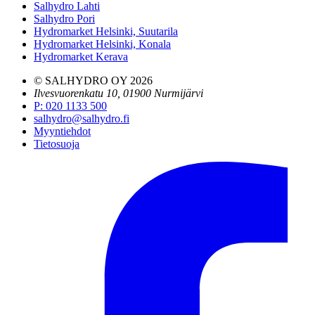
Salhydro Lahti
Salhydro Pori
Hydromarket Helsinki, Suutarila
Hydromarket Helsinki, Konala
Hydromarket Kerava
© SALHYDRO OY
2026
Ilvesvuorenkatu 10, 01900 Nurmijärvi
P
:
020 1133 500
salhydro@salhydro.fi
Myyntiehdot
Tietosuoja