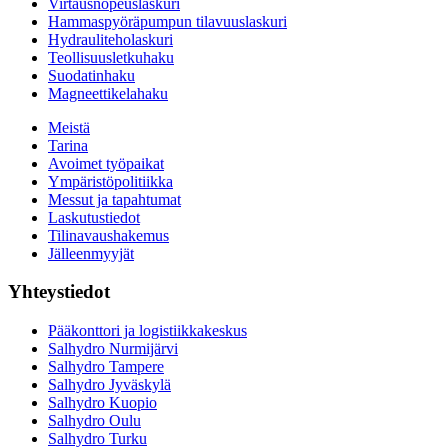
Virtausnopeuslaskuri
Hammaspyöräpumpun tilavuuslaskuri
Hydrauliteholaskuri
Teollisuusletkuhaku
Suodatinhaku
Magneettikelahaku
Meistä
Tarina
Avoimet työpaikat
Ympäristöpolitiikka
Messut ja tapahtumat
Laskutustiedot
Tilinavaushakemus
Jälleenmyyjät
Yhteystiedot
Pääkonttori ja logistiikkakeskus
Salhydro Nurmijärvi
Salhydro Tampere
Salhydro Jyväskylä
Salhydro Kuopio
Salhydro Oulu
Salhydro Turku