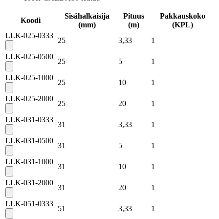
Sisähalkaisija
Pituus
Pakkauskoko
Koodi
(mm)
(m)
(
KPL
)
LLK-025-0333
25
3,33
1
LLK-025-0500
25
5
1
LLK-025-1000
25
10
1
LLK-025-2000
25
20
1
LLK-031-0333
31
3,33
1
LLK-031-0500
31
5
1
LLK-031-1000
31
10
1
LLK-031-2000
31
20
1
LLK-051-0333
51
3,33
1