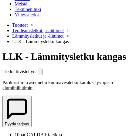
Meistä
Tekninen tuki
Yhteystiedot
Tuotteet
Teollisuusletkut ja -liittimet
Lämmitysletkut ja -liittimet
LLK - Lämmitysletku kangas
LLK - Lämmitysletku kangas
Tiedot tiivistettynä
Parikiristimin asennettu kuumavesiletku kamlok-tyyppisin
alumiiniliittimin.
Pyydä tarjous
10bar CALDA10-letkua