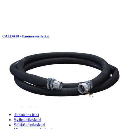
CALDA10 - Kuumavesiletku
Palvelut
Suunnitteluratkaisut
Hydrauliikkaletkut
Erikoisletkut
Kokoonpano ja räätälöinti
Päävarasto
Digitaaliset tilauskanavat
Myymälät
Palveluvarastot
Ennakoiva kartoitus
Enerpac-huolto
24h päivystys
Tekninen tuki
Sylinterilaskuri
Sähköteholaskuri