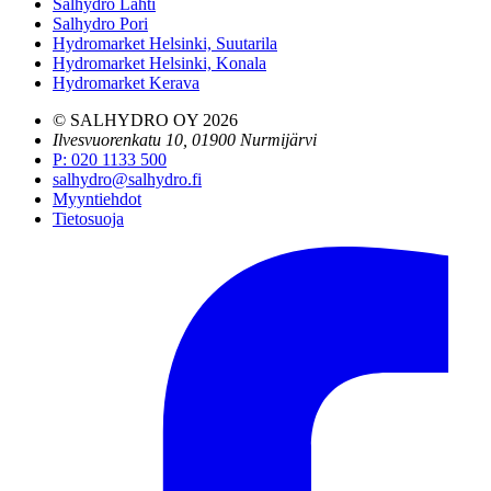
Salhydro Lahti
Salhydro Pori
Hydromarket Helsinki, Suutarila
Hydromarket Helsinki, Konala
Hydromarket Kerava
© SALHYDRO OY
2026
Ilvesvuorenkatu 10, 01900 Nurmijärvi
P
:
020 1133 500
salhydro@salhydro.fi
Myyntiehdot
Tietosuoja