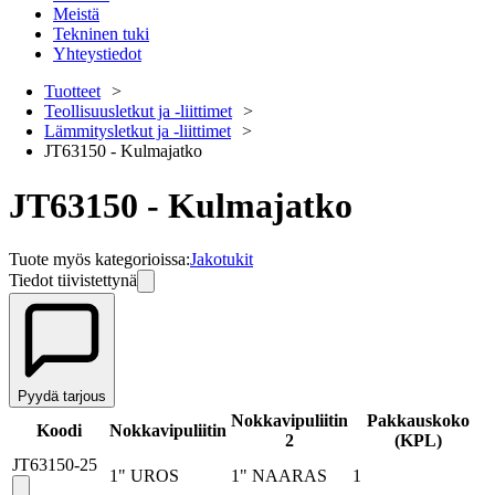
Meistä
Tekninen tuki
Yhteystiedot
Tuotteet
Teollisuusletkut ja -liittimet
Lämmitysletkut ja -liittimet
JT63150 - Kulmajatko
JT63150 - Kulmajatko
Tuote myös kategorioissa
:
Jakotukit
Tiedot tiivistettynä
Pyydä tarjous
Nokkavipuliitin
Pakkauskoko
Koodi
Nokkavipuliitin
2
(
KPL
)
JT63150-25
1" UROS
1" NAARAS
1