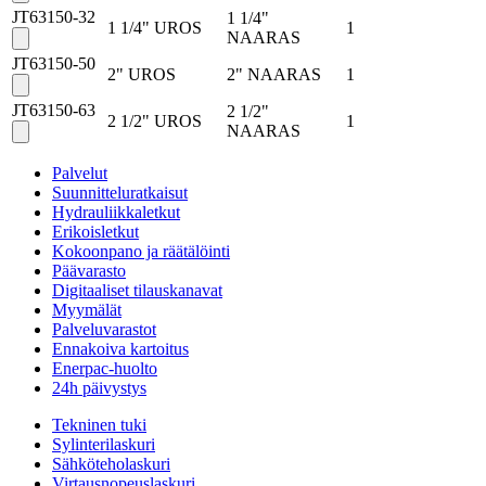
JT63150-32
1 1/4"
1 1/4" UROS
1
NAARAS
JT63150-50
2" UROS
2" NAARAS
1
JT63150-63
2 1/2"
2 1/2" UROS
1
NAARAS
Palvelut
Suunnitteluratkaisut
Hydrauliikkaletkut
Erikoisletkut
Kokoonpano ja räätälöinti
Päävarasto
Digitaaliset tilauskanavat
Myymälät
Palveluvarastot
Ennakoiva kartoitus
Enerpac-huolto
24h päivystys
Tekninen tuki
Sylinterilaskuri
Sähköteholaskuri
Virtausnopeuslaskuri