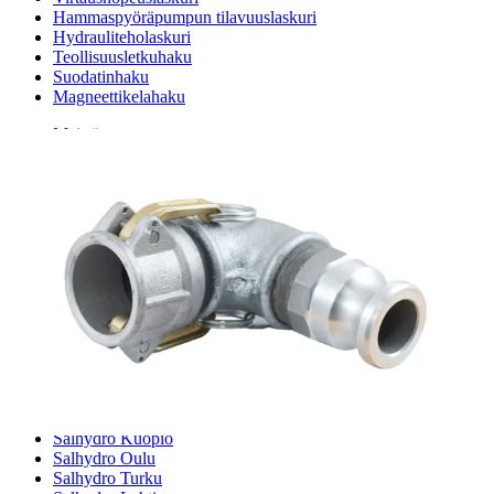
Hammaspyöräpumpun tilavuuslaskuri
Hydrauliteholaskuri
Teollisuusletkuhaku
Suodatinhaku
Magneettikelahaku
Meistä
Tarina
Avoimet työpaikat
Ympäristöpolitiikka
Messut ja tapahtumat
Laskutustiedot
Tilinavaushakemus
Jälleenmyyjät
Yhteystiedot
Pääkonttori ja logistiikkakeskus
Salhydro Nurmijärvi
Salhydro Tampere
Salhydro Jyväskylä
Salhydro Kuopio
Salhydro Oulu
Salhydro Turku