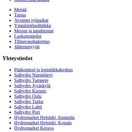
Meistä
Tarina
Avoimet työpaikat
Ympäristöpolitiikka
Messut ja tapahtumat
Laskutustiedot
Tilinavaushakemus
Jälleenmyyjät
Yhteystiedot
Pääkonttori ja logistiikkakeskus
Salhydro Nurmijärvi
Salhydro Tampere
Salhydro Jyväskylä
Salhydro Kuopio
Salhydro Oulu
Salhydro Turku
Salhydro Lahti
Salhydro Pori
Hydromarket Helsinki, Suutarila
Hydromarket Helsinki, Konala
Hydromarket Kerava