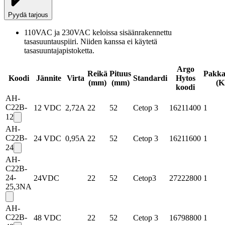
Pyydä tarjous
110VAC ja 230VAC keloissa sisäänrakennettu 
tasasuuntauspiiri. Niiden kanssa ei käytetä 
tasasuuntajapistoketta.
Argo
Reikä
Pituus
Pakka
Koodi
Jännite
Virta
Standardi
Hytos
(mm)
(mm)
(
K
koodi
AH-
C22B-
12 VDC
2,72A
22
52
Cetop 3
16211400
1
12
AH-
C22B-
24 VDC
0,95A
22
52
Cetop 3
16211600
1
24
AH-
C22B-
24-
24VDC
22
52
Cetop3
27222800
1
25,3NA
AH-
C22B-
48 VDC
22
52
Cetop 3
16798800
1