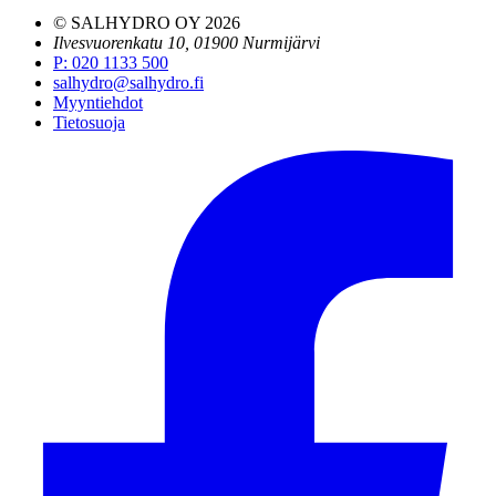
© SALHYDRO OY
2026
Ilvesvuorenkatu 10, 01900 Nurmijärvi
P
:
020 1133 500
salhydro@salhydro.fi
Myyntiehdot
Tietosuoja