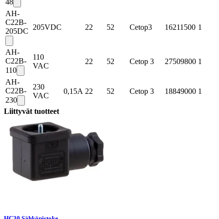
48
AH-
C22B-
205VDC
22
52
Cetop3
16211500
1
205DC
AH-
110
C22B-
22
52
Cetop 3
27509800
1
VAC
110
AH-
230
C22B-
0,15A
22
52
Cetop 3
18849000
1
VAC
230
Liittyvät tuotteet
HC30 Sähköpistoke