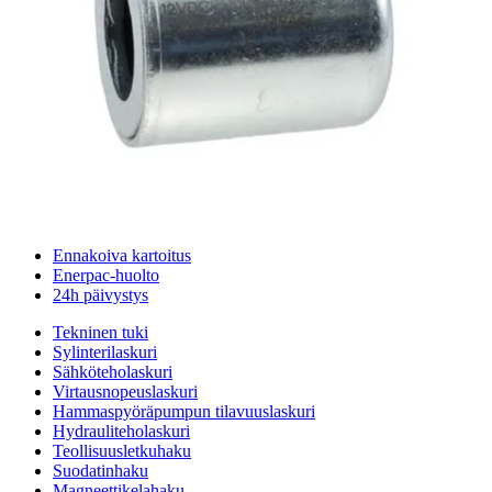
Argo Hytos Cetop 3 / NK6 suuntaventtiilit
Palvelut
Suunnitteluratkaisut
Hydrauliikkaletkut
Erikoisletkut
Kokoonpano ja räätälöinti
Päävarasto
Digitaaliset tilauskanavat
Myymälät
Palveluvarastot
Ennakoiva kartoitus
Enerpac-huolto
24h päivystys
Tekninen tuki
Sylinterilaskuri
Sähköteholaskuri
Virtausnopeuslaskuri
Hammaspyöräpumpun tilavuuslaskuri
Hydrauliteholaskuri
Teollisuusletkuhaku
Suodatinhaku
Magneettikelahaku