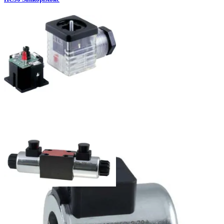
HC30 sähköpistoke ledillä