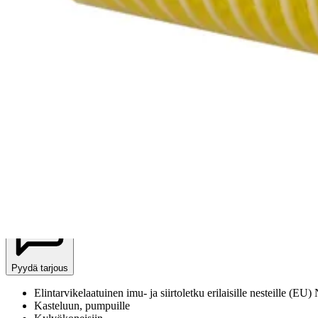
Tuotteet
Teollisuusletkut ja -liittimet
Imu-, siirto- ja puhallusletkut
Imuletkut
SPIRSI - Elintarvikelaatuinen imu- ja siirtoletku
SPIRSI - Elintarvikelaatuinen im
Tuote myös kategorioissa
:
Siirtoletkut
,
Elintarvikeletkut
Tiedot tiivistettynä
Kestävä, taipuisa ja taloudellinen letku. Sileä sisäpinta – pieni virta
Pyydä tarjous
Elintarvikelaatuinen imu- ja siirtoletku erilaisille nestei
Kasteluun, pumpuille