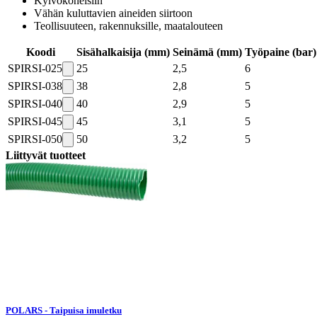
Kylvökoneisiin
Vähän kuluttavien aineiden siirtoon
Teollisuuteen, rakennuksille, maatalouteen
Koodi
Sisähalkaisija (mm)
Seinämä (mm)
Työpaine (bar)
SPIRSI-025
25
2,5
6
SPIRSI-038
38
2,8
5
SPIRSI-040
40
2,9
5
SPIRSI-045
45
3,1
5
SPIRSI-050
50
3,2
5
Liittyvät tuotteet
POLARS - Taipuisa imuletku