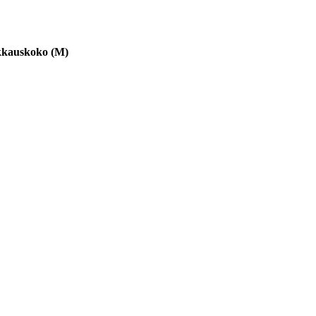
kkauskoko
(
M
)