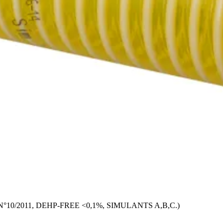
u- ja siirtoletku
ushäviö. PVC-spiraalivahvisteinen, iskunkestävä, läpinäkyvä.
lle (EU) N°10/2011, DEHP-FREE <0,1%, SIMULANTS A,B,C.)