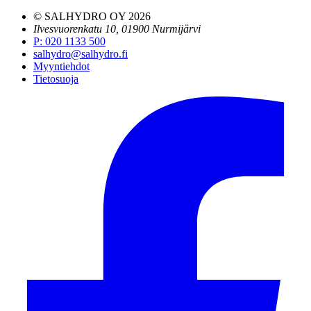
© SALHYDRO OY
2026
Ilvesvuorenkatu 10, 01900 Nurmijärvi
P
:
020 1133 500
salhydro@salhydro.fi
Myyntiehdot
Tietosuoja