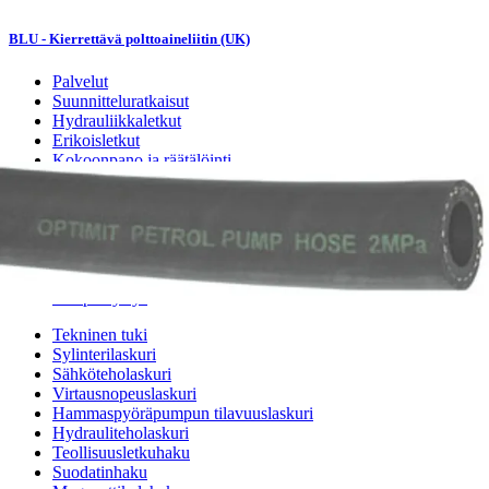
BLU - Kierrettävä polttoaineliitin (UK)
Palvelut
Suunnitteluratkaisut
Hydrauliikkaletkut
Erikoisletkut
Kokoonpano ja räätälöinti
Päävarasto
Digitaaliset tilauskanavat
Myymälät
Palveluvarastot
Ennakoiva kartoitus
Enerpac-huolto
24h päivystys
Tekninen tuki
Sylinterilaskuri
Sähköteholaskuri
Virtausnopeuslaskuri
Hammaspyöräpumpun tilavuuslaskuri
Hydrauliteholaskuri
Teollisuusletkuhaku
Suodatinhaku