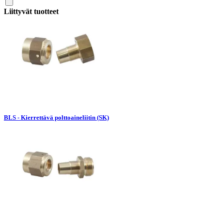
Liittyvät tuotteet
BLS - Kierrettävä polttoaineliitin (SK)