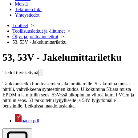
Meistä
Tekninen tuki
Yhteystiedot
Tuotteet
Teollisuusletkut ja -liittimet
Öljy- ja polttoaineletkut
53, 53V - Jakelumittariletku
53, 53V - Jakelumittariletku
Tiedot tiivistettynä
Tankkausletku huoltoasemien jakelumittareille. Sisäkumina musta
nitriili, vahvikkeena synteettinen kudos. Ulkokumina 53:ssa musta
EPDM:n ja nitriilin seos. 53V:ssä ulkopinnan vihreä kumi PVC:n ja
nitriilin seos. 53 tarkoitettu lyijylliselle ja 53V lyijyttömälle
bensiinille. Letkuissa maadoituslanka.
pacer.pdf