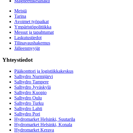
Magneettikelahaku
Meistä
Tarina
Avoimet työpaikat
Ympäristöpolitiikka
Messut ja tapahtumat
Laskutustiedot
Tilinavaushakemus
Jälleenmyyjät
Yhteystiedot
Pääkonttori ja logistiikkakeskus
Salhydro Nurmijärvi
Salhydro Tampere
Salhydro Jyväskylä
Salhydro Kuopio
Salhydro Oulu
Salhydro Turku
Salhydro Lahti
Salhydro Pori
Hydromarket Helsinki, Suutarila
Hydromarket Helsinki, Konala
Hydromarket Kerava