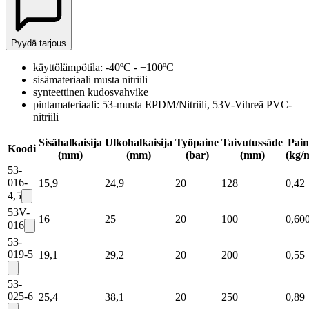
Pyydä tarjous
käyttölämpötila: -40ºC - +100ºC
sisämateriaali musta nitriili
synteettinen kudosvahvike
pintamateriaali: 53-musta EPDM/Nitriili, 53V-Vihreä PVC-
nitriili
Sisähalkaisija
Ulkohalkaisija
Työpaine
Taivutussäde
Pain
Koodi
(mm)
(mm)
(bar)
(mm)
(kg/
53-
016-
15,9
24,9
20
128
0,42
4,5
53V-
16
25
20
100
0,60
016
53-
019-5
19,1
29,2
20
200
0,55
53-
025-6
25,4
38,1
20
250
0,89