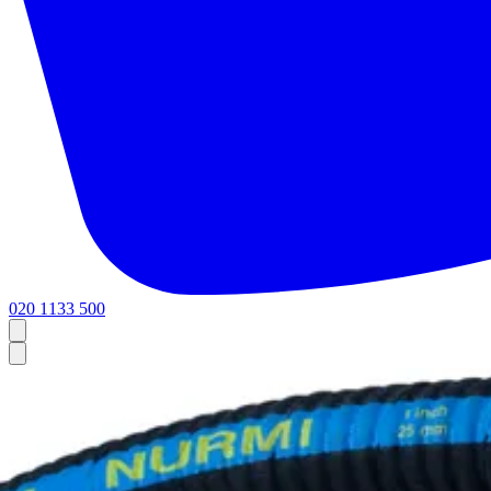
020 1133 500
Etusivu
Tuotteet
Palvelut
Meistä
Tekninen tuki
Yhteystiedot