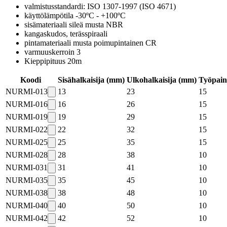
valmistusstandardi: ISO 1307-1997 (ISO 4671)
käyttölämpötila -30ºC - +100ºC
sisämateriaali sileä musta NBR
kangaskudos, terässpiraali
pintamateriaali musta poimupintainen CR
varmuuskerroin 3
Kieppipituus 20m
Koodi
Sisähalkaisija (mm)
Ulkohalkaisija (mm)
Työpain
NURMI-013
13
23
15
NURMI-016
16
26
15
NURMI-019
19
29
15
NURMI-022
22
32
15
NURMI-025
25
35
15
NURMI-028
28
38
10
NURMI-031
31
41
10
NURMI-035
35
45
10
NURMI-038
38
48
10
NURMI-040
40
50
10
NURMI-042
42
52
10