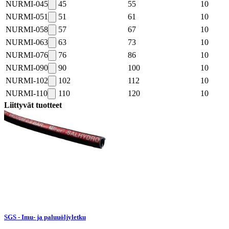
NURMI-045
45
55
10
NURMI-051
51
61
10
NURMI-058
57
67
10
NURMI-063
63
73
10
NURMI-076
76
86
10
NURMI-090
90
100
10
NURMI-102
102
112
10
NURMI-110
110
120
10
Liittyvät tuotteet
SGS - Imu- ja paluuöljyletku