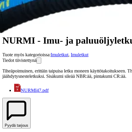
Tuotteet
Teollisuusletkut ja -liittimet
Öljy- ja polttoaineletkut
NURMI - Imu- ja paluuöljyletku
NURMI - Imu- ja paluuöljyletk
Tuote myös kategorioissa
:
Imuletkut
,
Imuletkut
Tiedot tiivistettynä
Tiheäpoimuinen, erittäin taipuisa letku moneen käyttötakoitukseen. Th
jäähdytysnesteletkuksi. Sisäkumi sileää NBR:ää, pintakumi CR:ää.
NURMI47.pdf
Pyydä tarjous