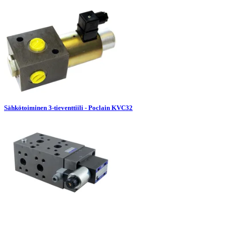
Sähkötoiminen 3-tieventtiili - Poclain KVC32