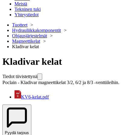
Meistä
Tekninen tuki
Yhteystiedot
Tuotteet
Hydrauliikkakomponentit
Ohjausjärjestelmät
Magneettikelat
Kladivar kelat
Kladivar kelat
Tiedot tiivistettynä
Poclain - Kladivar magneettikelat 3/2, 6/2 ja 8/3 -venttiileihin.
KV6-kelat.pdf
Pyydä tarjous