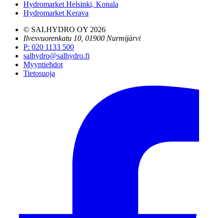
Hydromarket Helsinki, Konala
Hydromarket Kerava
© SALHYDRO OY
2026
Ilvesvuorenkatu 10, 01900 Nurmijärvi
P
:
020 1133 500
salhydro@salhydro.fi
Myyntiehdot
Tietosuoja