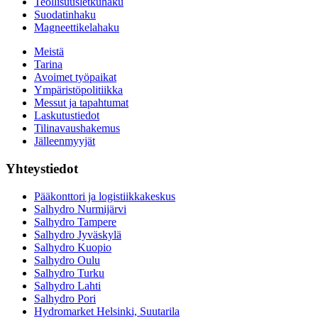
Teollisuusletkuhaku
Suodatinhaku
Magneettikelahaku
Meistä
Tarina
Avoimet työpaikat
Ympäristöpolitiikka
Messut ja tapahtumat
Laskutustiedot
Tilinavaushakemus
Jälleenmyyjät
Yhteystiedot
Pääkonttori ja logistiikkakeskus
Salhydro Nurmijärvi
Salhydro Tampere
Salhydro Jyväskylä
Salhydro Kuopio
Salhydro Oulu
Salhydro Turku
Salhydro Lahti
Salhydro Pori
Hydromarket Helsinki, Suutarila