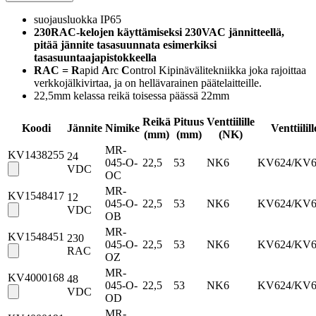
suojausluokka IP65
230RAC-kelojen käyttämiseksi 230VAC jännitteellä,
pitää jännite tasasuunnata esimerkiksi
tasasuuntaajapistokkeella
RAC = R
apid
A
rc
C
ontrol Kipinävälitekniikka joka rajoittaa
verkkojälkivirtaa, ja on hellävarainen päätelaitteille.
22,5mm kelassa reikä toisessa päässä 22mm
Reikä
Pituus
Venttiilille
Koodi
Jännite
Nimike
Venttiilill
(mm)
(mm)
(NK)
MR-
KV1438255
24
045-O-
22,5
53
NK6
KV624/KV6
VDC
OC
MR-
KV1548417
12
045-O-
22,5
53
NK6
KV624/KV6
VDC
OB
MR-
KV1548451
230
045-O-
22,5
53
NK6
KV624/KV6
RAC
OZ
MR-
KV4000168
48
045-O-
22,5
53
NK6
KV624/KV6
VDC
OD
MR-