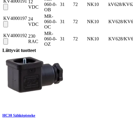
KV4000191
12
060-0-
31
72
NK10
kV628/KV6
VDC
OB
MR-
KV4000197
24
060-0-
31
72
NK10
KV628/KV6
VDC
OC
MR-
KV4000192
230
060-0-
31
72
NK10
KV628/KV6
RAC
OZ
Liittyvät tuotteet
HC30 Sähköpistoke