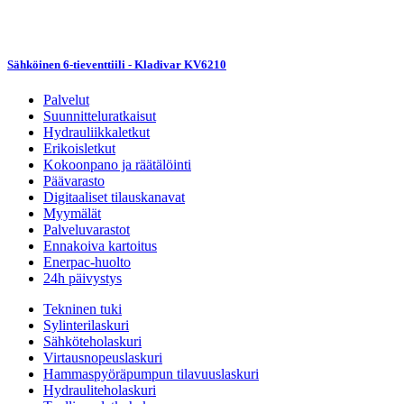
Sähköinen 6-tieventtiili - Kladivar KV6210
Palvelut
Suunnitteluratkaisut
Hydrauliikkaletkut
Erikoisletkut
Kokoonpano ja räätälöinti
Päävarasto
Digitaaliset tilauskanavat
Myymälät
Palveluvarastot
Ennakoiva kartoitus
Enerpac-huolto
24h päivystys
Tekninen tuki
Sylinterilaskuri
Sähköteholaskuri
Virtausnopeuslaskuri
Hammaspyöräpumpun tilavuuslaskuri
Hydrauliteholaskuri