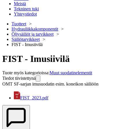
Meistä
Tekninen tuki
Yhteystiedot
Tuotteet
Hydrauliikkakomponentit
Öljysäiliöt ja tarvikkeet
Säiliötarvikkeet
FIST - Imusiivilä
FIST - Imusiivilä
Tuote myös kategorioissa
:
Muut suodatinelementit
Tiedot tiivistettynä
OMT SF-sarjan imusuodatin esim. koneikon säiliöön
FIST_2023.pdf