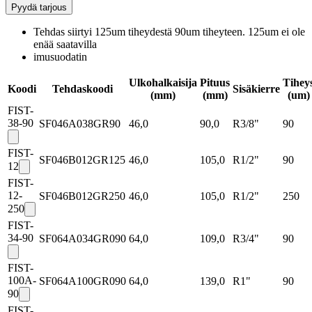
Pyydä tarjous
Tehdas siirtyi 125um tiheydestä 90um tiheyteen. 125um ei ole
enää saatavilla
imusuodatin
Ulkohalkaisija
Pituus
Tihey
Koodi
Tehdaskoodi
Sisäkierre
(mm)
(mm)
(um)
FIST-
38-90
SF046A038GR90
46,0
90,0
R3/8"
90
FIST-
SF046B012GR125
46,0
105,0
R1/2"
90
12
FIST-
12-
SF046B012GR250
46,0
105,0
R1/2"
250
250
FIST-
34-90
SF064A034GR090
64,0
109,0
R3/4"
90
FIST-
100A-
SF064A100GR090
64,0
139,0
R1"
90
90
FIST-