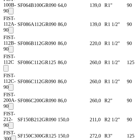
100B-
SF064B100GR090
64,0
139,0
R1"
90
90
FIST-
112A-
SF086A112GR090
86,0
139,0
R1 1/2"
90
90
FIST-
112B-
SF086B112GR090
86,0
220,0
R1 1/2"
90
90
FIST-
112C
SF086C112GR125
86,0
260,0
R1 1/2"
125
FIST-
112C-
SF086C112GR090
86,0
260,0
R1 1/2"
90
90
FIST-
200A-
SF086C200GR090
86,0
260,0
R2"
90
90
FIST-
212-
SF150B212GR090
150,0
211,0
R2 1/2"
90
90
FIST-
SF150C300GR125
150,0
272,0
R3"
125
300