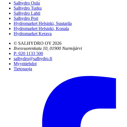
Salhydro Oulu
Salhydro Turku
Salhydro Lahti
Salhydro Pori
Hydromarket Helsinki, Suutarila
Hydromarket Helsinki, Konala
Hydromarket Kerava
© SALHYDRO OY
2026
Ilvesvuorenkatu 10, 01900 Nurmijärvi
P
:
020 1133 500
salhydro@salhydro.fi
Myyntiehdot
Tietosuoja