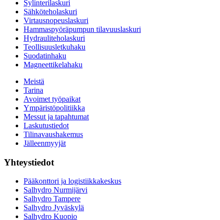
Sylinterilaskuri
Sähköteholaskuri
Virtausnopeuslaskuri
Hammaspyöräpumpun tilavuuslaskuri
Hydrauliteholaskuri
Teollisuusletkuhaku
Suodatinhaku
Magneettikelahaku
Meistä
Tarina
Avoimet työpaikat
Ympäristöpolitiikka
Messut ja tapahtumat
Laskutustiedot
Tilinavaushakemus
Jälleenmyyjät
Yhteystiedot
Pääkonttori ja logistiikkakeskus
Salhydro Nurmijärvi
Salhydro Tampere
Salhydro Jyväskylä
Salhydro Kuopio