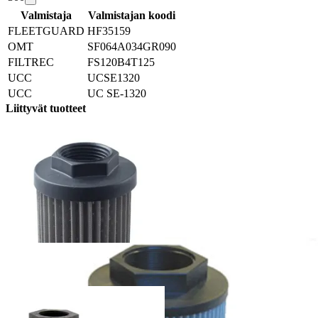
Valmistaja
Valmistajan koodi
FLEETGUARD
HF35159
OMT
SF064A034GR090
FILTREC
FS120B4T125
UCC
UCSE1320
UCC
UC SE-1320
Liittyvät tuotteet
SSFIST - Imusiivilä vedelle