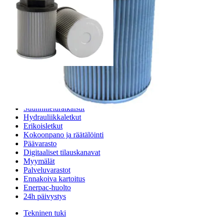
FS1 - Imusiivilä Filtrec
Palvelut
Suunnitteluratkaisut
Hydrauliikkaletkut
Erikoisletkut
Kokoonpano ja räätälöinti
Päävarasto
Digitaaliset tilauskanavat
Myymälät
Palveluvarastot
Ennakoiva kartoitus
Enerpac-huolto
24h päivystys
Tekninen tuki