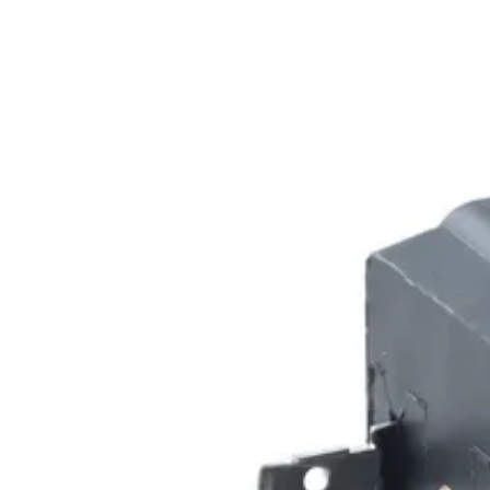
020 1133 500
Etusivu
Tuotteet
Palvelut
Meistä
Tekninen tuki
Yhteystiedot