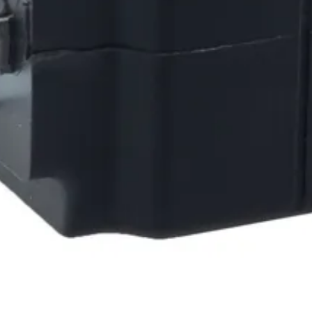
 13mm 27W
L
)