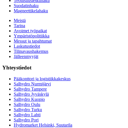
Teollisuusletkuhaku
Suodatinhaku
Magneettikelahaku
Meistä
Tarina
Avoimet työpaikat
Ympäristöpolitiikka
Messut ja tapahtumat
Laskutustiedot
Tilinavaushakemus
Jälleenmyyjät
Yhteystiedot
Pääkonttori ja logistiikkakeskus
Salhydro Nurmijärvi
Salhydro Tampere
Salhydro Jyväskylä
Salhydro Kuopio
Salhydro Oulu
Salhydro Turku
Salhydro Lahti
Salhydro Pori
Hydromarket Helsinki, Suutarila