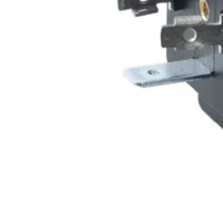
Tuotteet
Hydrauliikkakomponentit
Ohjausjärjestelmät
Magneettikelat
Magneettikelat ACL sarja 5 - 13mm 27W
Magneettikelat ACL sarja 5 -
Tiedot tiivistettynä
E106 tekniset tiedot
Pyydä tarjous
Kelan teho 27W
Koodi
Jännite
Reikä (mm)
Pituus (mm)
Pakkauskoko
(
KP