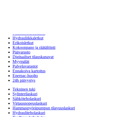
34-E520
12 VDC
13
38,5
1
34-E521
24 VDC
13
38,5
1
34-E52E
230 VAC
13
38,5
1
Palvelut
Suunnitteluratkaisut
Hydrauliikkaletkut
Erikoisletkut
Kokoonpano ja räätälöinti
Päävarasto
Digitaaliset tilauskanavat
Myymälät
Palveluvarastot
Ennakoiva kartoitus
Enerpac-huolto
24h päivystys
Tekninen tuki
Sylinterilaskuri
Sähköteholaskuri
Virtausnopeuslaskuri
Hammaspyöräpumpun tilavuuslaskuri
Hydrauliteholaskuri