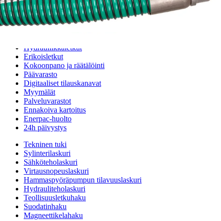
TODO - Uros SK
Palvelut
Suunnitteluratkaisut
Hydrauliikkaletkut
Erikoisletkut
Kokoonpano ja räätälöinti
Päävarasto
Digitaaliset tilauskanavat
Myymälät
Palveluvarastot
Ennakoiva kartoitus
Enerpac-huolto
24h päivystys
Tekninen tuki
Sylinterilaskuri
Sähköteholaskuri
Virtausnopeuslaskuri
Hammaspyöräpumpun tilavuuslaskuri
Hydrauliteholaskuri
Teollisuusletkuhaku
Suodatinhaku
Magneettikelahaku