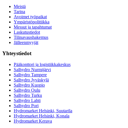
Meistä
Tarina
Avoimet työpaikat
Ympäristöpolitiikka
Messut ja tapahtumat
Laskutustiedot
Tilinavaushakemus
Jälleenmyyjät
Yhteystiedot
Pääkonttori ja logistiikkakeskus
Salhydro Nurmijärvi
Salhydro Tampere
Salhydro Jyväskylä
Salhydro Kuopio
Salhydro Oulu
Salhydro Turku
Salhydro Lahti
Salhydro Pori
Hydromarket Helsinki, Suutarila
Hydromarket Helsinki, Konala
Hydromarket Kerava