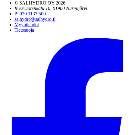
© SALHYDRO OY
2026
Ilvesvuorenkatu 10, 01900 Nurmijärvi
P
:
020 1133 500
salhydro@salhydro.fi
Myyntiehdot
Tietosuoja