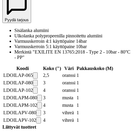
Pyydä tarjous
Sisälanka alumiini
Ulkolanka polypropeenilla pinnoitettu alumiini
Varmuuskerroin 4:1 käyttöpaine 14bar
Varmuuskerroin 5:1 käyttöpaine 10bar
Merkintä "EXILITE EN 13765:2018 - Type 2 - 10bar - 80°C
- PP"
Koodi
Koko (")
Väri
Pakkauskoko
(
M
)
LDOILAP-065
2,5
oranssi
1
LDOILAP-080
3
oranssi
1
LDOILAP-102
4
oranssi
1
LDOILAPM-080
3
musta
1
LDOILAPM-102
4
musta
1
LDOILAPV-080
3
vihreä
1
LDOILAPV-102
4
vihreä
1
Liittyvät tuotteet