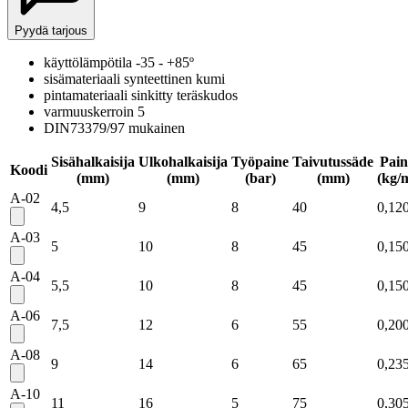
Pyydä tarjous
käyttölämpötila -35 - +85º
sisämateriaali synteettinen kumi
pintamateriaali sinkitty teräskudos
varmuuskerroin 5
DIN73379/97 mukainen
Sisähalkaisija
Ulkohalkaisija
Työpaine
Taivutussäde
Pain
Koodi
(mm)
(mm)
(bar)
(mm)
(kg/
A-02
4,5
9
8
40
0,12
A-03
5
10
8
45
0,15
A-04
5,5
10
8
45
0,15
A-06
7,5
12
6
55
0,20
A-08
9
14
6
65
0,23
A-10
11
16
5
75
0,30