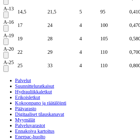
A-13
14,5
21,5
5
95
0,41
A-16
17
24
4
100
0,47
A-19
19
28
4
105
0,58
A-20
22
29
4
110
0,70
A-25
25
33
4
110
0,80
Palvelut
Suunnitteluratkaisut
Hydrauliikkaletkut
Erikoisletkut
Kokoonpano ja räätälöinti
Päävarasto
Digitaaliset tilauskanavat
Myymälät
Palveluvarastot
Ennakoiva kartoitus
Enerpac-huolto