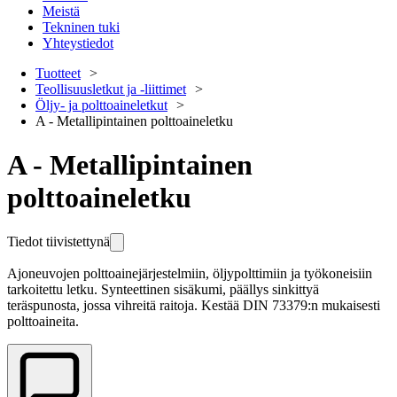
Meistä
Tekninen tuki
Yhteystiedot
Tuotteet
Teollisuusletkut ja -liittimet
Öljy- ja polttoaineletkut
A - Metallipintainen polttoaineletku
A - Metallipintainen
polttoaineletku
Tiedot tiivistettynä
Ajoneuvojen polttoainejärjestelmiin, öljypolttimiin ja työkoneisiin
tarkoitettu letku. Synteettinen sisäkumi, päällys sinkittyä
teräspunosta, jossa vihreitä raitoja. Kestää DIN 73379:n mukaisesti
polttoaineita.