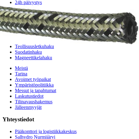
24h päivystys
Tekninen tuki
Sylinterilaskuri
Sähköteholaskuri
Virtausnopeuslaskuri
Hammaspyöräpumpun tilavuuslaskuri
Hydrauliteholaskuri
Teollisuusletkuhaku
Suodatinhaku
Magneettikelahaku
Meistä
Tarina
Avoimet työpaikat
Ympäristöpolitiikka
Messut ja tapahtumat
Laskutustiedot
Tilinavaushakemus
Jälleenmyyjät
Yhteystiedot
Pääkonttori ja logistiikkakeskus
Salhydro Nurmijärvi