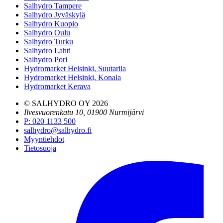
Salhydro Tampere
Salhydro Jyväskylä
Salhydro Kuopio
Salhydro Oulu
Salhydro Turku
Salhydro Lahti
Salhydro Pori
Hydromarket Helsinki, Suutarila
Hydromarket Helsinki, Konala
Hydromarket Kerava
© SALHYDRO OY
2026
Ilvesvuorenkatu 10, 01900 Nurmijärvi
P
:
020 1133 500
salhydro@salhydro.fi
Myyntiehdot
Tietosuoja