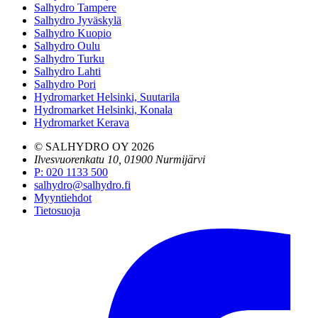
Salhydro Tampere
Salhydro Jyväskylä
Salhydro Kuopio
Salhydro Oulu
Salhydro Turku
Salhydro Lahti
Salhydro Pori
Hydromarket Helsinki, Suutarila
Hydromarket Helsinki, Konala
Hydromarket Kerava
© SALHYDRO OY
2026
Ilvesvuorenkatu 10, 01900 Nurmijärvi
P
:
020 1133 500
salhydro@salhydro.fi
Myyntiehdot
Tietosuoja