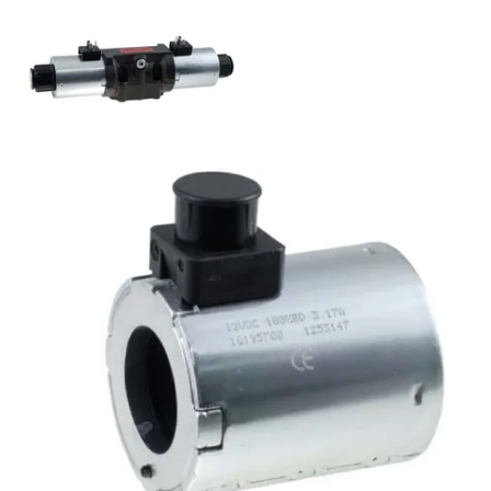
Argo Hytos Cetop 5 / NK10 suuntaventtiilit
Palvelut
Suunnitteluratkaisut
Hydrauliikkaletkut
Erikoisletkut
Kokoonpano ja räätälöinti
Päävarasto
Digitaaliset tilauskanavat
Myymälät
Palveluvarastot
Ennakoiva kartoitus
Enerpac-huolto