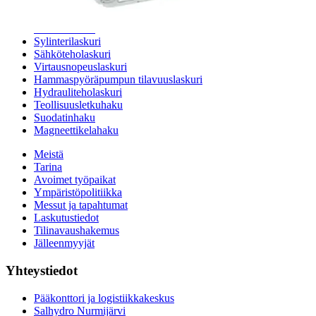
24h päivystys
Tekninen tuki
Sylinterilaskuri
Sähköteholaskuri
Virtausnopeuslaskuri
Hammaspyöräpumpun tilavuuslaskuri
Hydrauliteholaskuri
Teollisuusletkuhaku
Suodatinhaku
Magneettikelahaku
Meistä
Tarina
Avoimet työpaikat
Ympäristöpolitiikka
Messut ja tapahtumat
Laskutustiedot
Tilinavaushakemus
Jälleenmyyjät
Yhteystiedot
Pääkonttori ja logistiikkakeskus
Salhydro Nurmijärvi