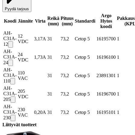
Pyydä tarjous
Argo
Reikä
Pituus
Pakkaus
Koodi
Jännite
Virta
Standardi
Hytos
(mm)
(mm)
(
KP
koodi
AH-
12
C31A-
3,17A
31
73,2
Cetop 5
16195700
1
VDC
12
AH-
24
C31A-
1,73A
31
73,2
Cetop 5
16196100
1
VDC
24
AH-
110
C31A-
31
73,2
Cetop 5
23891301
1
VAC
110
AH-
205
C31A-
31
73,2
Cetop 5
16196700
1
VDC
205
AH-
230
C31A-
0,20A
31
73,2
Cetop 5
16195101
1
VAC
230
Liittyvät tuotteet