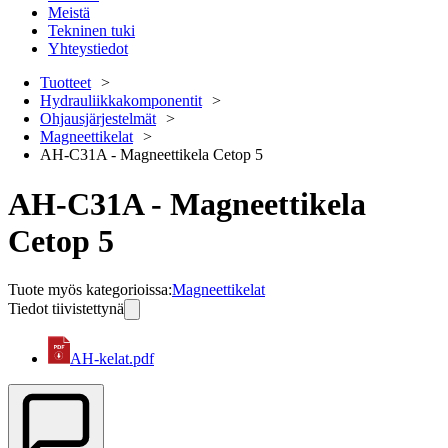
Meistä
Tekninen tuki
Yhteystiedot
Tuotteet
Hydrauliikkakomponentit
Ohjausjärjestelmät
Magneettikelat
AH-C31A - Magneettikela Cetop 5
AH-C31A - Magneettikela
Cetop 5
Tuote myös kategorioissa
:
Magneettikelat
Tiedot tiivistettynä
AH-kelat.pdf