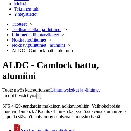
Meistä
Tekninen tuki
Yhteystiedot
Tuotteet
Teollisuusletkut ja -liittimet
Liittimet ja liitintarvikkeet
Nokkavipuliittimet
Nokkavipuliittimet - alumiini
ALDC - Camlock hattu, alumiini
ALDC - Camlock hattu,
alumiini
Tuote myös kategorioissa
:
Lämmitysletkut ja -liittimet
Tiedot tiivistettynä
SFS 4429-standardin mukainen nokkavipuliitin. Vaihtokelpoisia
muiden Kamlock / Kamlok-liitinten kanssa. Saatavana alumiinisena,
haponkestävänä, polypropyleenisena ja messinkisenä.
Nokkavipuliitinten mittakuvat