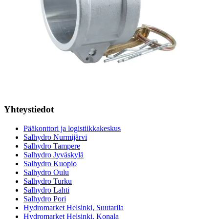
Suodatinhaku
Magneettikelahaku
Meistä
Tarina
Avoimet työpaikat
Ympäristöpolitiikka
Messut ja tapahtumat
Laskutustiedot
Tilinavaushakemus
Jälleenmyyjät
Yhteystiedot
Pääkonttori ja logistiikkakeskus
Salhydro Nurmijärvi
Salhydro Tampere
Salhydro Jyväskylä
Salhydro Kuopio
Salhydro Oulu
Salhydro Turku
Salhydro Lahti
Salhydro Pori
Hydromarket Helsinki, Suutarila
Hydromarket Helsinki, Konala