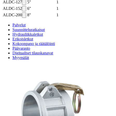
ALDC-127
5"
1
ALDC-152
6"
1
ALDC-200
8"
1
Palvelut
Suunnitteluratkaisut
Hydrauliikkaletkut
Erikoisletkut
Kokoonpano ja räätälöinti
Päävarasto
Digitaaliset tilauskanavat
Myymälät
Palveluvarastot
Ennakoiva kartoitus
Enerpac-huolto
24h päivystys
Tekninen tuki
Sylinterilaskuri
Sähköteholaskuri
Virtausnopeuslaskuri
Hammaspyöräpumpun tilavuuslaskuri
Hydrauliteholaskuri
Teollisuusletkuhaku