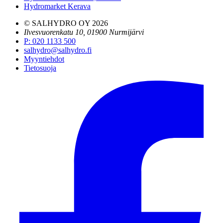
Hydromarket Kerava
© SALHYDRO OY
2026
Ilvesvuorenkatu 10, 01900 Nurmijärvi
P
:
020 1133 500
salhydro@salhydro.fi
Myyntiehdot
Tietosuoja