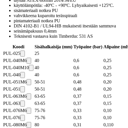
täyttää ATEX-normin 2014/34/EU
käyttölämpötila: -40ºC - +90ºC. Lyhyaikaisesti +125ºC.
sisämateriaali notkea PU
vahvikkeena kuparoitu terässpiraali
pintamateriaali notkea PU
DIN 4102-B1 / UL94-HB mukaisesti itsestään sammuva
seinämäpaksuus 0,4mm
Teknisesti vastaava kuin Timberduc 531 AS
Koodi
Sisähalkaisija (mm)
Työpaine (bar)
Alipaine (m
PUL-025
25
PUL-040M6
40
0,6
0,25
PUL-040M10
40
0,6
0,25
PUL-040
40
0,6
0,25
PUL-051M6
50-51
0,48
0,20
PUL-051
50-51
0,48
0,20
PUL-063M6
63-65
0,37
0,15
PUL-063
63-65
0,37
0,15
PUL-076M6
75-76
0,33
0,10
PUL-076
75-76
0,33
0,10
PUL-080M6
80
0,31
0,110