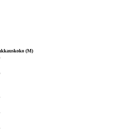
akkauskoko
(
M
)
0
0
5
5
5