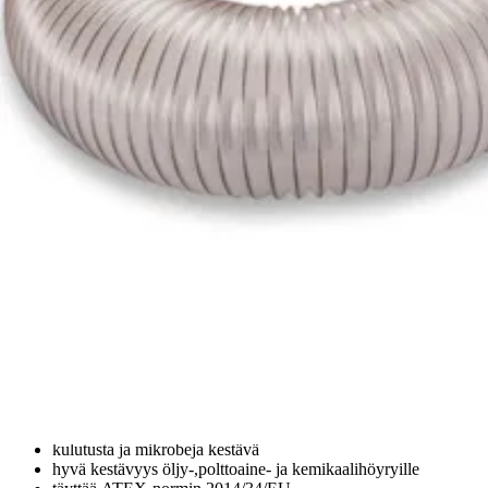
Tuotteet
Teollisuusletkut ja -liittimet
Lämmitysletkut ja -liittimet
PUL - Puruletku 0,4mm terässpiraalilla
PUL - Puruletku 0,4mm terässpi
Tuote myös kategorioissa
:
Puruletkut
Tiedot tiivistettynä
Monikäyttöinen polyesteristä valmistettu letku joka soveltuu esimerkiks
Pyydä tarjous
antistaattinen ISO 8031 mukaisesti, pinnan resistanssi <10⁹ Ω
kulutusta ja mikrobeja kestävä
hyvä kestävyys öljy-,polttoaine- ja kemikaalihöyryille