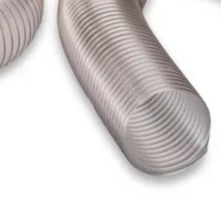
raalilla
i pölyn ja purun poistoon. Erittäin taipuisa ja kevyt rakenne.