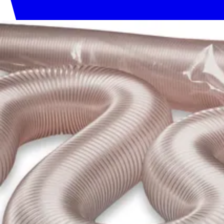
020 1133 500
Etusivu
Tuotteet
Palvelut
Meistä
Tekninen tuki
Yhteystiedot