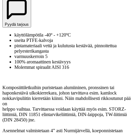
Pyydä tarjous
käyttölämpötila -40º - +120ºC
useita PTFE-kalvoja
pintamateriaali vettä ja kulutusta kestävää, pinnoitettua
pelyesterikangasta
varmuuskerroin 5
100% aromaattinen kestävyys
Molemmat spiraalit AISI 316
Komposiittiletkuihin puristetaan alumiininen, pronssinen tai
haponkestävä ulkokierrekara, johon tarvittava esim. kamlock
nokkavipuliitin kierretään kiinni. Näin mahdollisesti rikkoutunut pää
on
helppo vaihtaa. Tarvittaessa voidaan käyttää myös esim. STORZ-
liittimiä, DIN 11851 elintarvikeliittimiä, DIN-laippoja, TW-liitimiä
(DIN 28450) jne.
Asennelmat valmistetaan 4” asti Nurmijärvellä, koeponnistetaan