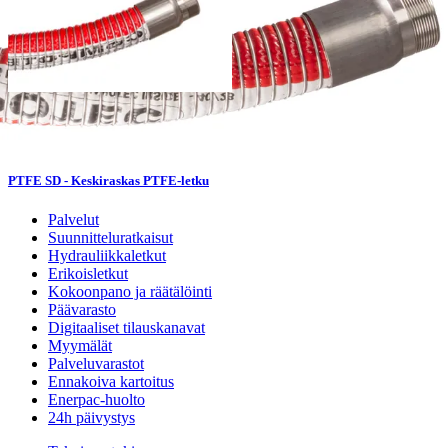
PTFE SD - Keskiraskas PTFE-letku
Palvelut
Suunnitteluratkaisut
Hydrauliikkaletkut
Erikoisletkut
Kokoonpano ja räätälöinti
Päävarasto
Digitaaliset tilauskanavat
Myymälät
Palveluvarastot
Ennakoiva kartoitus
Enerpac-huolto
24h päivystys