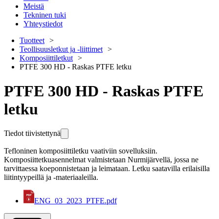
Meistä
Tekninen tuki
Yhteystiedot
Tuotteet
Teollisuusletkut ja -liittimet
Komposiittiletkut
PTFE 300 HD - Raskas PTFE letku
PTFE 300 HD - Raskas PTFE
letku
Tiedot tiivistettynä
Tefloninen komposiittiletku vaativiin sovelluksiin.
Komposiittetkuasennelmat valmistetaan Nurmijärvellä, jossa ne
tarvittaessa koeponnistetaan ja leimataan. Letku saatavilla erilaisilla
liitintyypeillä ja -materiaaleilla.
ENG_03_2023_PTFE.pdf