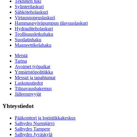
Tekninen tuki
Sylinterilaskuri
Sähköteholaskuri
Virtausnopeuslaskuri
Hammaspyöräpumpun tilavuuslaskuri
Hydrauliteholaskuri
Teollisuusletkuhaku
Suodatinhaku
Magneettikelahaku
Meistä
Tarina
Avoimet työpaikat
Ympäristöpolitiikka
Messut ja tapahtumat
Laskutustiedot
Tilinavaushakemus
Jälleenmyyjät
Yhteystiedot
Pääkonttori ja logistiikkakeskus
Salhydro Nurmijärvi
Salhydro Tampere
Salhydro Jyväskylä