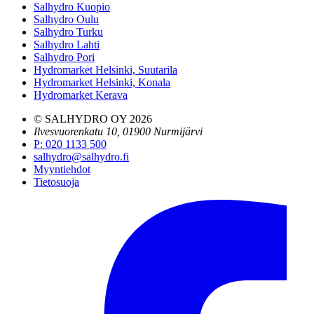
Salhydro Kuopio
Salhydro Oulu
Salhydro Turku
Salhydro Lahti
Salhydro Pori
Hydromarket Helsinki, Suutarila
Hydromarket Helsinki, Konala
Hydromarket Kerava
© SALHYDRO OY
2026
Ilvesvuorenkatu 10, 01900 Nurmijärvi
P
:
020 1133 500
salhydro@salhydro.fi
Myyntiehdot
Tietosuoja