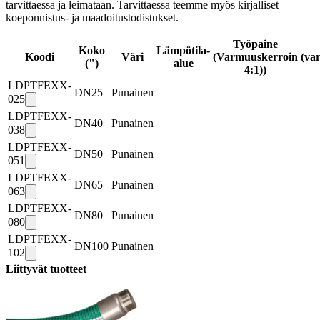
tarvittaessa ja leimataan. Tarvittaessa teemme myös kirjalliset
koeponnistus- ja maadoitustodistukset.
Työpaine
Koko
Lämpötila-
Koodi
Väri
(Varmuuskerroin
(va
(")
alue
4:1))
LDPTFEXX-
DN25
Punainen
025
LDPTFEXX-
DN40
Punainen
038
LDPTFEXX-
DN50
Punainen
051
LDPTFEXX-
DN65
Punainen
063
LDPTFEXX-
DN80
Punainen
080
LDPTFEXX-
DN100
Punainen
102
Liittyvät tuotteet