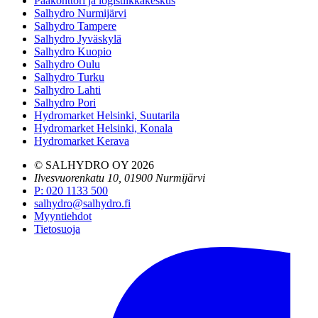
Pääkonttori ja logistiikkakeskus
Salhydro Nurmijärvi
Salhydro Tampere
Salhydro Jyväskylä
Salhydro Kuopio
Salhydro Oulu
Salhydro Turku
Salhydro Lahti
Salhydro Pori
Hydromarket Helsinki, Suutarila
Hydromarket Helsinki, Konala
Hydromarket Kerava
© SALHYDRO OY
2026
Ilvesvuorenkatu 10, 01900 Nurmijärvi
P
:
020 1133 500
salhydro@salhydro.fi
Myyntiehdot
Tietosuoja