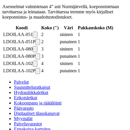
Asennelmat valmistetaan 4” asti Nurmijärvellä, koeponnistetaan
tarvittaessa ja leimataan. Tarvittaessa teemme myös kirjalliset
koeponnistus- ja maadoitustodistukset.
Koodi
Koko (")
Väri
Pakkauskoko
(
M
)
LDOILAA-051
2
sininen
1
LDOILAA-051P
2
punainen
1
LDOILAA-080
3
sininen
1
LDOILAA-080P
3
punainen
1
LDOILAA-102
4
sininen
1
LDOILAA-102P
4
punainen
1
Palvelut
Suunnitteluratkaisut
Hydrauliikkaletkut
Erikoisletkut
Kokoonpano ja räätälöinti
Päävarasto
Digitaaliset tilauskanavat
Myymälät
Palveluvarastot
Ennakoiva kartoitus