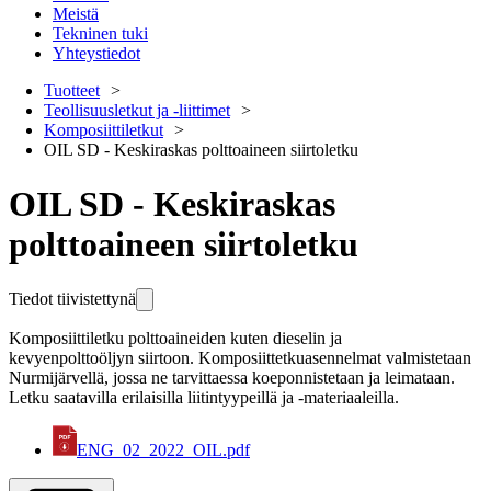
Meistä
Tekninen tuki
Yhteystiedot
Tuotteet
Teollisuusletkut ja -liittimet
Komposiittiletkut
OIL SD - Keskiraskas polttoaineen siirtoletku
OIL SD - Keskiraskas
polttoaineen siirtoletku
Tiedot tiivistettynä
Komposiittiletku polttoaineiden kuten dieselin ja
kevyenpolttoöljyn siirtoon. Komposiittetkuasennelmat valmistetaan
Nurmijärvellä, jossa ne tarvittaessa koeponnistetaan ja leimataan.
Letku saatavilla erilaisilla liitintyypeillä ja -materiaaleilla.
ENG_02_2022_OIL.pdf