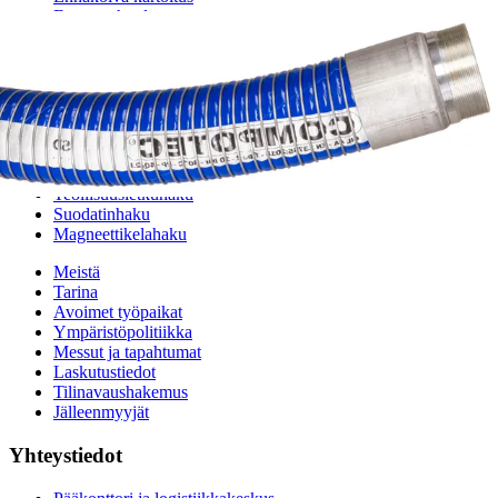
Enerpac-huolto
24h päivystys
Tekninen tuki
Sylinterilaskuri
Sähköteholaskuri
Virtausnopeuslaskuri
Hammaspyöräpumpun tilavuuslaskuri
Hydrauliteholaskuri
Teollisuusletkuhaku
Suodatinhaku
Magneettikelahaku
Meistä
Tarina
Avoimet työpaikat
Ympäristöpolitiikka
Messut ja tapahtumat
Laskutustiedot
Tilinavaushakemus
Jälleenmyyjät
Yhteystiedot