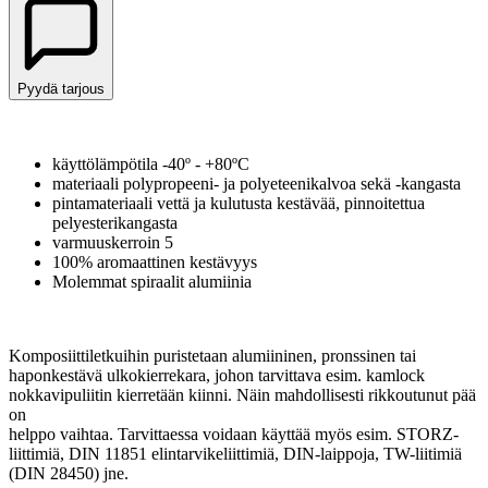
Pyydä tarjous
käyttölämpötila -40º - +80ºC
materiaali polypropeeni- ja polyeteenikalvoa sekä -kangasta
pintamateriaali vettä ja kulutusta kestävää, pinnoitettua
pelyesterikangasta
varmuuskerroin 5
100% aromaattinen kestävyys
Molemmat spiraalit alumiinia
Komposiittiletkuihin puristetaan alumiininen, pronssinen tai
haponkestävä ulkokierrekara, johon tarvittava esim. kamlock
nokkavipuliitin kierretään kiinni. Näin mahdollisesti rikkoutunut pää
on
helppo vaihtaa. Tarvittaessa voidaan käyttää myös esim. STORZ-
liittimiä, DIN 11851 elintarvikeliittimiä, DIN-laippoja, TW-liitimiä
(DIN 28450) jne.