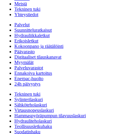
Meistä
Tekninen tuki
Yhteystiedot
Palvelut
Suunnitteluratkaisut
Hydrauliikkaletkut
Erikoisletkut
Kokoonpano ja räätälöinti
Päävarasto
Digitaaliset tilauskanavat
Myymälät
Palveluvarastot
Ennakoiva kartoitus
Enerpac-huolto
24h päivystys
Tekninen tuki
Sylinterilaskuri
Sähköteholaskuri
Virtausnopeuslaskuri
Hammaspyöräpumpun tilavuuslaskuri
Hydrauliteholaskuri
Teollisuusletkuhaku
Suodatinhaku