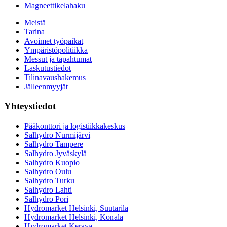
Magneettikelahaku
Meistä
Tarina
Avoimet työpaikat
Ympäristöpolitiikka
Messut ja tapahtumat
Laskutustiedot
Tilinavaushakemus
Jälleenmyyjät
Yhteystiedot
Pääkonttori ja logistiikkakeskus
Salhydro Nurmijärvi
Salhydro Tampere
Salhydro Jyväskylä
Salhydro Kuopio
Salhydro Oulu
Salhydro Turku
Salhydro Lahti
Salhydro Pori
Hydromarket Helsinki, Suutarila
Hydromarket Helsinki, Konala
Hydromarket Kerava