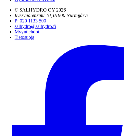
© SALHYDRO OY
2026
Ilvesvuorenkatu 10, 01900 Nurmijärvi
P
:
020 1133 500
salhydro@salhydro.fi
Myyntiehdot
Tietosuoja