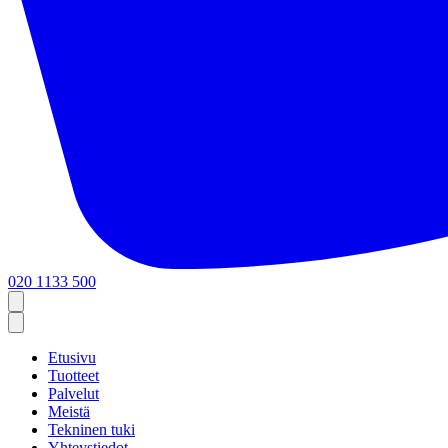
020 1133 500
Etusivu
Tuotteet
Palvelut
Meistä
Tekninen tuki
Yhteystiedot