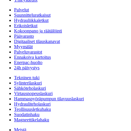
Palvelut
Suunnitteluratkaisut
Hydrauliikkaletkut
Erikoisletkut
Kokoonpano ja räätälöinti
Päävarasto
Digitaaliset tilauskanavat
Myymälät
Palveluvarastot
Ennakoiva kartoitus
Enerpac-huolto
24h päivystys
Tekninen tuki
Sylinterilaskuri
Sähköteholaskuri
Virtausnopeuslaskuri
Hammaspyöräpumpun tilavuuslaskuri
Hydrauliteholaskuri
Teollisuusletkuhaku
Suodatinhaku
Magneettikelahaku
Meistä