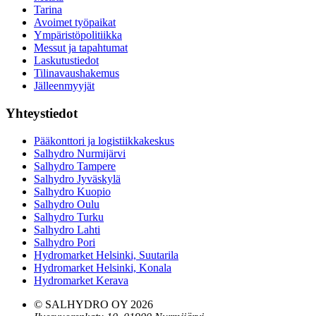
Tarina
Avoimet työpaikat
Ympäristöpolitiikka
Messut ja tapahtumat
Laskutustiedot
Tilinavaushakemus
Jälleenmyyjät
Yhteystiedot
Pääkonttori ja logistiikkakeskus
Salhydro Nurmijärvi
Salhydro Tampere
Salhydro Jyväskylä
Salhydro Kuopio
Salhydro Oulu
Salhydro Turku
Salhydro Lahti
Salhydro Pori
Hydromarket Helsinki, Suutarila
Hydromarket Helsinki, Konala
Hydromarket Kerava
© SALHYDRO OY
2026