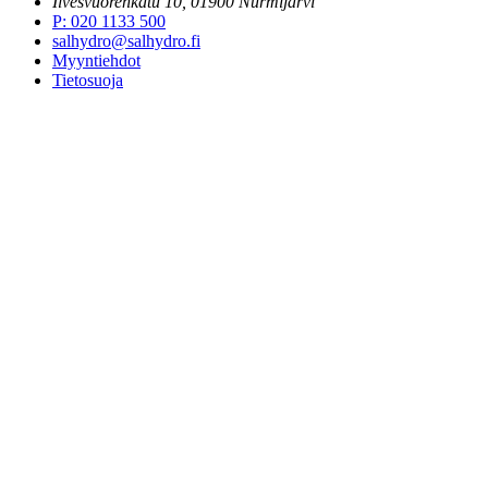
Ilvesvuorenkatu 10, 01900 Nurmijärvi
P
:
020 1133 500
salhydro@salhydro.fi
Myyntiehdot
Tietosuoja