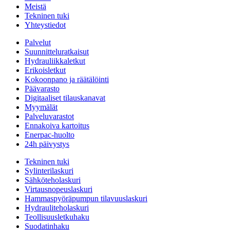
Meistä
Tekninen tuki
Yhteystiedot
Palvelut
Suunnitteluratkaisut
Hydrauliikkaletkut
Erikoisletkut
Kokoonpano ja räätälöinti
Päävarasto
Digitaaliset tilauskanavat
Myymälät
Palveluvarastot
Ennakoiva kartoitus
Enerpac-huolto
24h päivystys
Tekninen tuki
Sylinterilaskuri
Sähköteholaskuri
Virtausnopeuslaskuri
Hammaspyöräpumpun tilavuuslaskuri
Hydrauliteholaskuri
Teollisuusletkuhaku
Suodatinhaku