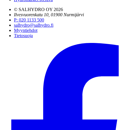
© SALHYDRO OY
2026
Ilvesvuorenkatu 10, 01900 Nurmijärvi
P
:
020 1133 500
salhydro@salhydro.fi
Myyntiehdot
Tietosuoja