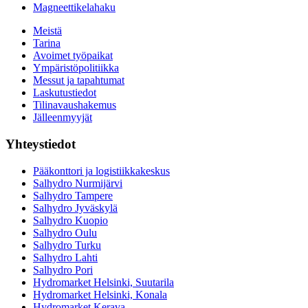
Magneettikelahaku
Meistä
Tarina
Avoimet työpaikat
Ympäristöpolitiikka
Messut ja tapahtumat
Laskutustiedot
Tilinavaushakemus
Jälleenmyyjät
Yhteystiedot
Pääkonttori ja logistiikkakeskus
Salhydro Nurmijärvi
Salhydro Tampere
Salhydro Jyväskylä
Salhydro Kuopio
Salhydro Oulu
Salhydro Turku
Salhydro Lahti
Salhydro Pori
Hydromarket Helsinki, Suutarila
Hydromarket Helsinki, Konala
Hydromarket Kerava