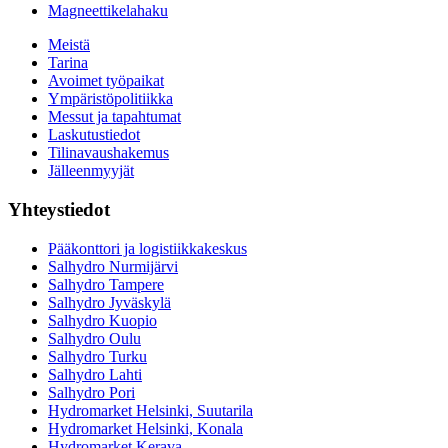
Magneettikelahaku
Meistä
Tarina
Avoimet työpaikat
Ympäristöpolitiikka
Messut ja tapahtumat
Laskutustiedot
Tilinavaushakemus
Jälleenmyyjät
Yhteystiedot
Pääkonttori ja logistiikkakeskus
Salhydro Nurmijärvi
Salhydro Tampere
Salhydro Jyväskylä
Salhydro Kuopio
Salhydro Oulu
Salhydro Turku
Salhydro Lahti
Salhydro Pori
Hydromarket Helsinki, Suutarila
Hydromarket Helsinki, Konala
Hydromarket Kerava