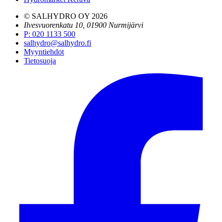
© SALHYDRO OY
2026
Ilvesvuorenkatu 10, 01900 Nurmijärvi
P
:
020 1133 500
salhydro@salhydro.fi
Myyntiehdot
Tietosuoja