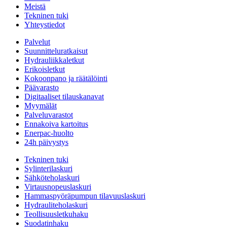
Meistä
Tekninen tuki
Yhteystiedot
Palvelut
Suunnitteluratkaisut
Hydrauliikkaletkut
Erikoisletkut
Kokoonpano ja räätälöinti
Päävarasto
Digitaaliset tilauskanavat
Myymälät
Palveluvarastot
Ennakoiva kartoitus
Enerpac-huolto
24h päivystys
Tekninen tuki
Sylinterilaskuri
Sähköteholaskuri
Virtausnopeuslaskuri
Hammaspyöräpumpun tilavuuslaskuri
Hydrauliteholaskuri
Teollisuusletkuhaku
Suodatinhaku