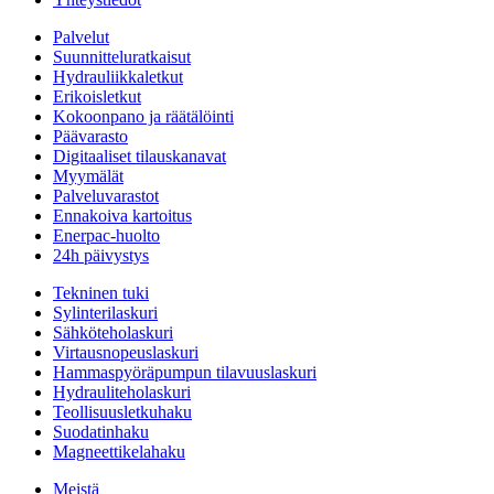
Palvelut
Suunnitteluratkaisut
Hydrauliikkaletkut
Erikoisletkut
Kokoonpano ja räätälöinti
Päävarasto
Digitaaliset tilauskanavat
Myymälät
Palveluvarastot
Ennakoiva kartoitus
Enerpac-huolto
24h päivystys
Tekninen tuki
Sylinterilaskuri
Sähköteholaskuri
Virtausnopeuslaskuri
Hammaspyöräpumpun tilavuuslaskuri
Hydrauliteholaskuri
Teollisuusletkuhaku
Suodatinhaku
Magneettikelahaku
Meistä