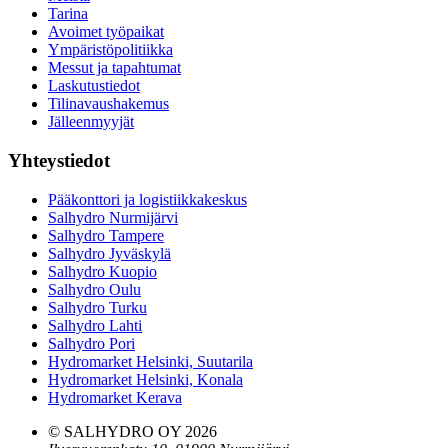
Tarina
Avoimet työpaikat
Ympäristöpolitiikka
Messut ja tapahtumat
Laskutustiedot
Tilinavaushakemus
Jälleenmyyjät
Yhteystiedot
Pääkonttori ja logistiikkakeskus
Salhydro Nurmijärvi
Salhydro Tampere
Salhydro Jyväskylä
Salhydro Kuopio
Salhydro Oulu
Salhydro Turku
Salhydro Lahti
Salhydro Pori
Hydromarket Helsinki, Suutarila
Hydromarket Helsinki, Konala
Hydromarket Kerava
© SALHYDRO OY
2026