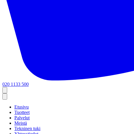
020 1133 500
Etusivu
Tuotteet
Palvelut
Meistä
Tekninen tuki
Yhteystiedot