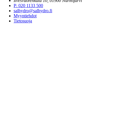
Ilvesvuorenkatu 10, 01900 Nurmijärvi
P
:
020 1133 500
salhydro@salhydro.fi
Myyntiehdot
Tietosuoja