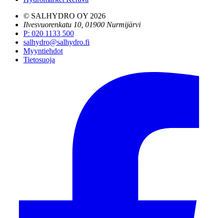
© SALHYDRO OY
2026
Ilvesvuorenkatu 10, 01900 Nurmijärvi
P
:
020 1133 500
salhydro@salhydro.fi
Myyntiehdot
Tietosuoja