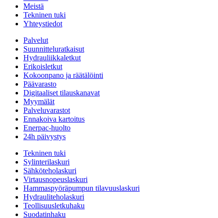
Meistä
Tekninen tuki
Yhteystiedot
Palvelut
Suunnitteluratkaisut
Hydrauliikkaletkut
Erikoisletkut
Kokoonpano ja räätälöinti
Päävarasto
Digitaaliset tilauskanavat
Myymälät
Palveluvarastot
Ennakoiva kartoitus
Enerpac-huolto
24h päivystys
Tekninen tuki
Sylinterilaskuri
Sähköteholaskuri
Virtausnopeuslaskuri
Hammaspyöräpumpun tilavuuslaskuri
Hydrauliteholaskuri
Teollisuusletkuhaku
Suodatinhaku