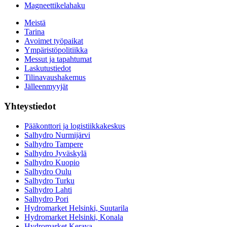
Magneettikelahaku
Meistä
Tarina
Avoimet työpaikat
Ympäristöpolitiikka
Messut ja tapahtumat
Laskutustiedot
Tilinavaushakemus
Jälleenmyyjät
Yhteystiedot
Pääkonttori ja logistiikkakeskus
Salhydro Nurmijärvi
Salhydro Tampere
Salhydro Jyväskylä
Salhydro Kuopio
Salhydro Oulu
Salhydro Turku
Salhydro Lahti
Salhydro Pori
Hydromarket Helsinki, Suutarila
Hydromarket Helsinki, Konala
Hydromarket Kerava